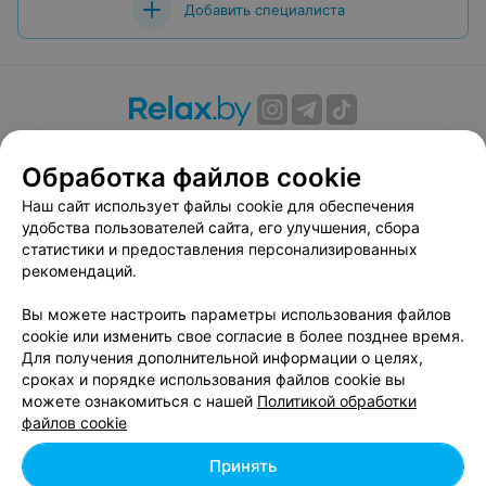
Добавить специалиста
О проекте
Новости проекта
Размещение рекламы
Обработка файлов cookie
Вакансии
Публичный договор
Способы оплаты
Публичный договор по использованию сервиса
Наш сайт использует файлы cookie для обеспечения
«Афиша»
удобства пользователей сайта, его улучшения, сбора
статистики и предоставления персонализированных
Пользовательское соглашение
рекомендаций.
Написать в поддержку
Вы можете настроить параметры использования файлов
Связаться по вопросам сотрудничества
cookie или изменить свое согласие в более позднее время.
Написать руководителю relax.by
Для получения дополнительной информации о целях,
Персональные настройки cookie
сроках и порядке использования файлов cookie вы
можете ознакомиться с нашей
Политикой обработки
Обработка персональных данных
файлов cookie
Принять