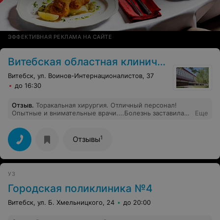
ЭФФЕКТИВНАЯ РЕКЛАМА НА САЙТЕ
Витебская областная клиническая больница
Витебск, ул. Воинов-Интернационалистов, 37
до 16:30
Отзыв
.
Торакальная хирургия. Отличный персонал!
Опытные и внимательные врачи....Болезнь заставила
Еще
обратится в отделение. Заведующий Кондерский
Николай Михайлович и хирург Подолинский Юрий
Сергеевич без лишних слов сделали всё, что нужно. А
1
Отзывы
какие прекрасные медсёстры! Марина Васильевна,
Анна в перевязочном, Диана, санитарка Анна и многие
другие! Простите, не знаю их имён. Спасибо за
профессионализм, отзывчивость и человечность!
УЗ
Городская поликлиника №4
Витебск, ул. Б. Хмельницкого, 24
до 20:00