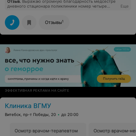
Отзыв
.
Выражаю огромную благодарность медсестре
дневного стационара поликлиники номер четыре
Еще
города Витебска Галине Александровне за её высокий
профессионализм,чуткость,отзывчивость,,внимательное
отношение к больным,неравнодушие.Именно на таких
1
Отзывы
людях держится наш мир.
ЭФФЕКТИВНАЯ РЕКЛАМА НА САЙТЕ
Клиника ВГМУ
Витебск, пр-т Победы, 20
до 20:00
Осмотр врачом-терапевтом
Осмотр врачом-не