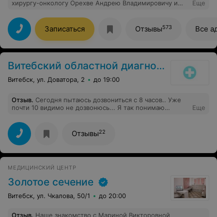
хирургу-онкологу Орехве Андрею Владимировичу и
Еще
его медсестре Марии Владимировне за
профессионализм и чуткое отношение в процессе
осмотра, выполнения биопсии. Доктор внимательно
573
Записаться
Отзывы
Все а
выслушал мои жалобы и подробно ответил на все
возникшие вопросы. Процедура прошла быстро и
безболезненно, благодаря высокому уровню
квалификации и умению хирурга. Хочу отметить
Витебский областной диагностический центр
медсестру, которая сопровождала меня на
протяжении всего процесса. Ее доброжелательность и
Витебск, ул. Доватора, 2
до 19:00
поддержка сделали этот непростой момент гораздо
легче. Она была внимательна и заботлива. Спасибо вам
за вашу работу и человечность! Это очень ценно!
Отзыв
.
Сегодня пытаюсь дозвониться с 8 часов.. Уже
почти 10 видимо не дозвонюсь... Я так понимаю
Еще
руководство комментарии не читает, и не пытается с
этим бороться...
22
Отзывы
МЕДИЦИНСКИЙ ЦЕНТР
Золотое сечение
Витебск, ул. Чкалова, 50/1
до 20:00
Отзыв
.
Наше знакомство с Мариной Викторовной