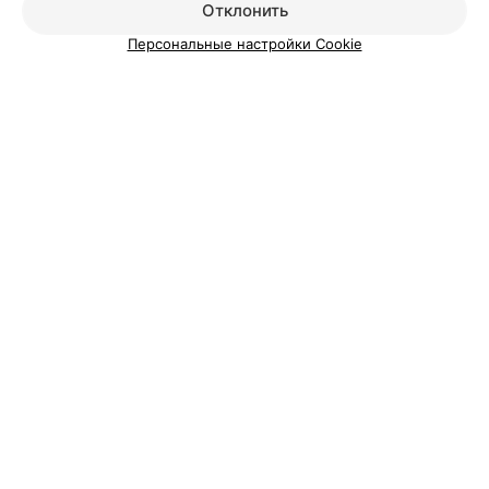
ЭФФЕКТИВНАЯ РЕКЛАМА НА САЙТЕ
Отклонить
Персональные настройки Cookie
УЧРЕЖДЕНИЕ ЗДРАВООХРАНЕНИЯ
Витебская больница скорой помощи
Витебск, пр-т Фрунзе, 71
Круглосуточно
Вам будет интересно
Семейные центры и подготовка к родам в
Витебске
Психотерапия в Витебске
Центры психологической помощи в Витебске