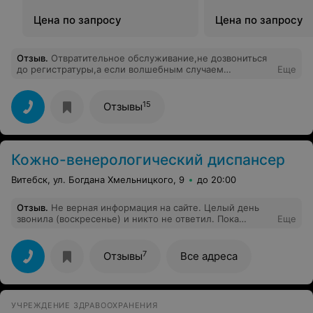
Цена по запросу
Цена по запросу
Отзыв
.
Отвратительное обслуживание,не дозвониться
до регистратуры,а если волшебным случаем
Еще
удастся,то на линии, после слов"ожидайте",
находилась 10 минут.не советую.клиника не
соответствует заявленному статусу!
15
Отзывы
Кожно-венерологический диспансер
Витебск, ул. Богдана Хмельницкого, 9
до 20:00
Отзыв
.
Не верная информация на сайте. Целый день
звонила (воскресенье) и никто не ответил. Пока
Еще
отрицательное впечатление!
7
Отзывы
Все адреса
УЧРЕЖДЕНИЕ ЗДРАВООХРАНЕНИЯ