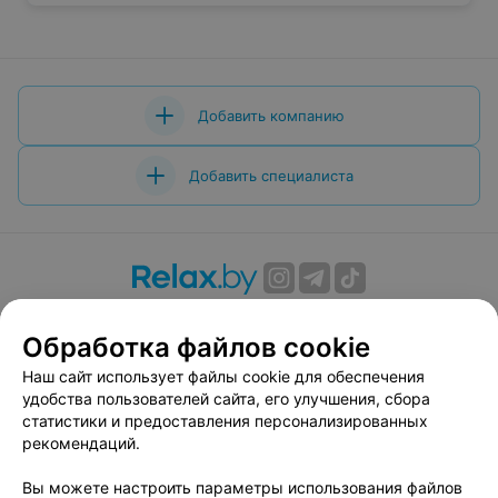
Добавить компанию
Добавить специалиста
О проекте
Новости проекта
Размещение рекламы
Обработка файлов cookie
Вакансии
Публичный договор
Способы оплаты
Публичный договор по использованию сервиса
Наш сайт использует файлы cookie для обеспечения
«Афиша»
удобства пользователей сайта, его улучшения, сбора
статистики и предоставления персонализированных
Пользовательское соглашение
рекомендаций.
Написать в поддержку
Вы можете настроить параметры использования файлов
Связаться по вопросам сотрудничества