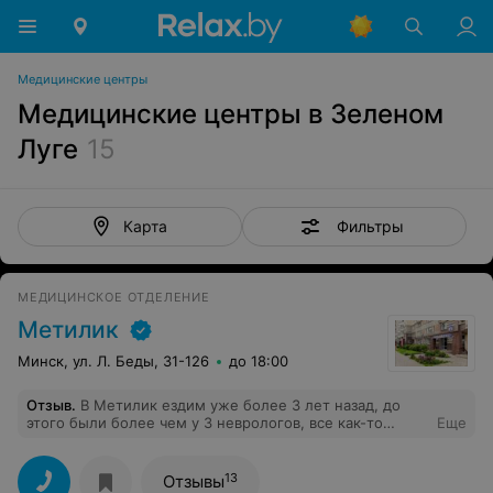
Медицинские центры
Медицинские центры в Зеленом
Луге
15
Фильтры
Карта
МЕДИЦИНСКОЕ ОТДЕЛЕНИЕ
Метилик
Минск, ул. Л. Беды, 31-126
до 18:00
Отзыв
.
В Метилик ездим уже более 3 лет назад, до
этого были более чем у 3 неврологов, все как-то
Еще
сумбурно, не заинтересованно, и только в Метилик у
замечательной Ларисы Андреевны увидели
внимательность, сопереживание проблеме, все было
13
Отзывы