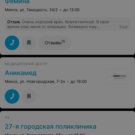
Фемина
Минск, ул. Тикоцкого, 34/2
до 13:00
Отзыв
.
Очень хороший врач. Компетентный. В свое
время спас меня от операции. Безмерно ему
Еще
благодарна. Почти 20 лет посещаю Юрия
Александровича и всегда получаю квалифицированную
помощь и дельный совет. Спасибо огромное!!! Таких
15
Отзывы
врачей сейчас мало. Очень рекомендую.
МЕДИЦИНСКИЙ ЦЕНТР
Аникамед
Минск, ул. Новгородская, 7-2н
до 16:00
УЗ
27-я городская поликлиника
Минск, ул. Калиновского, 55а
до 15:00