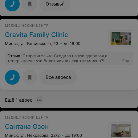
Отдельно хочу отметить, что помимо взрослого
1
Отзывы
приема проводился прием детей. В рамках приема
была представлена информация о необходимости
использования spf, "красных флагах" образований кожи
и вручен тематический подарок. Спасибо!
МЕДИЦИНСКИЙ ЦЕНТР
Gravita Family Clinic
Минск, ул. Белинского, 23
до 18:00
Отзыв
.
Отвратительно.Сходила на узи здоровая,а
теперь после узи болит яичник,как так можно?!
Еще
Все адреса
Ещё 1 адрес
МЕДИЦИНСКИЙ ЦЕНТР
Сантана Озон
Минск, ул. Некрасова, 22/2
до 19:00