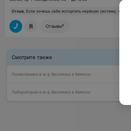
Отзыв
.
Если хочешь себе испортить нервную систему, тогда вам в четвертую поликлинику! Никогда не дозвониться в регистратуру. Хамят, особенно это касается врача гинеколога. С беременными разговаривать
6
Отзывы
Смотрите также
Поликлиники в м-р Веснянка в Минске
Лаборатории в м-р Веснянка в Минске