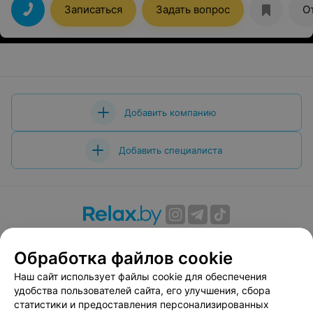
Записаться
Задать вопрос
О
Добавить компанию
Добавить специалиста
О проекте
Новости проекта
Размещение рекламы
Обработка файлов cookie
Вакансии
Публичный договор
Способы оплаты
Публичный договор по использованию сервиса
Наш сайт использует файлы cookie для обеспечения
«Афиша»
удобства пользователей сайта, его улучшения, сбора
статистики и предоставления персонализированных
Пользовательское соглашение