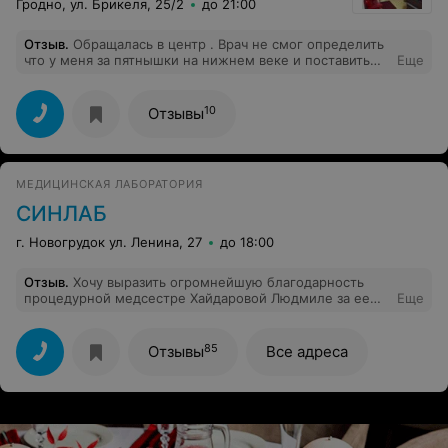
Гродно, ул. Брикеля, 25/2
до 21:00
Отзыв
.
Обращалась в центр . Врач не смог определить
что у меня за пятнышки на нижнем веке и поставить
Еще
верный диагноз. Имея результаты анализов крови
(повышенный холестерин), результаты соскоба
(кожного клеща не обнаружено) и визуального
10
Отзывы
осмотра он решил, что у меня ксантелазма - . (плоская
ксантома век) —образование, проявляющееся в виде
бляшек желтоватого цвета, немного возвышающихся
над поверхностью кожи . Ничего "жёлтого цвета" у
МЕДИЦИНСКАЯ ЛАБОРАТОРИЯ
меня и близко там нет. И врач вроде сделал свою
работу, порекомендовав обратиться к терапевту,
СИНЛАБ
который будет разбираться с моим холестирином,
назначив мне статины
г. Новогрудок ул. Ленина, 27
до 18:00
Отзыв
.
Хочу выразить огромнейшую благодарность
процедурной медсестре Хайдаровой Людмиле за ее
Еще
профессионализм,уважительное и внимательное
отношение ко мне и к моему ребенку. Спасибо
огромное этому человеку. Побольше бы таких людей в
85
Отзывы
Все адреса
медицине.