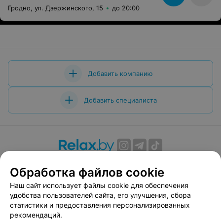
Гродно, ул. Дзержинского, 15
до 20:00
Добавить компанию
Добавить специалиста
О проекте
Новости проекта
Размещение рекламы
Обработка файлов cookie
Вакансии
Публичный договор
Способы оплаты
Наш сайт использует файлы cookie для обеспечения
Публичный договор по использованию сервиса
удобства пользователей сайта, его улучшения, сбора
«Афиша»
статистики и предоставления персонализированных
Пользовательское соглашение
рекомендаций.