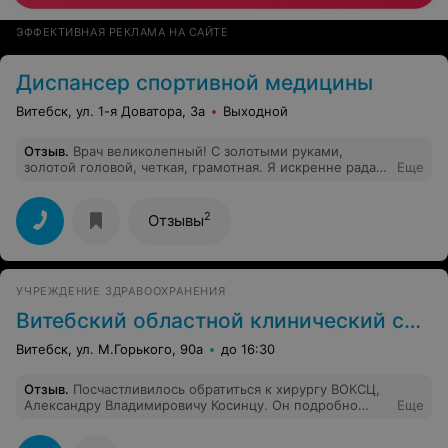
ЭФФЕКТИВНАЯ РЕКЛАМА НА САЙТЕ
Диспансер спортивной медицины
Витебск, ул. 1-я Доватора, 3а
Выходной
Отзыв
.
Врач великолепный! С золотыми руками,
золотой головой, четкая, грамотная. Я искренне рада,
Еще
что меня записали к нему. Хочу выразить
благодарность прекрасному врачу, Кобец Евгению
Николаевичу! Спасибо Вам за внимательное
2
Отзывы
отношение, грамотно оказанную медицинскую
помощь, полезные рекомендации и, просто,
человеческую теплоту.
УЧРЕЖДЕНИЕ ЗДРАВООХРАНЕНИЯ
Витебский областной клинический специализированный центр
Витебск, ул. М.Горького, 90а
до 16:30
Отзыв
.
Посчастливилось обратиться к хирургу ВОКСЦ,
Александру Владимировичу Косинцу. Он подробно
Еще
объяснил все этапы предстоящей операции, ответил
на все вопросы. Его уверенность и спокойствие