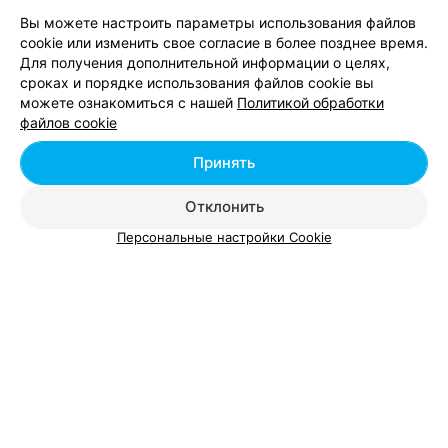
Вы можете настроить параметры использования файлов
УЗ
cookie или изменить свое согласие в более позднее время.
Областная инфекционная больница
Для получения дополнительной информации о целях,
сроках и порядке использования файлов cookie вы
Витебск, пр-т Фрунзе, 73
Выходной
можете ознакомиться с нашей
Политикой обработки
файлов cookie
УЗ
Принять
Центр психиатрии и наркологии
Отклонить
пос. Витьба ул. Центральная, 1а
Выходной
Персональные настройки Cookie