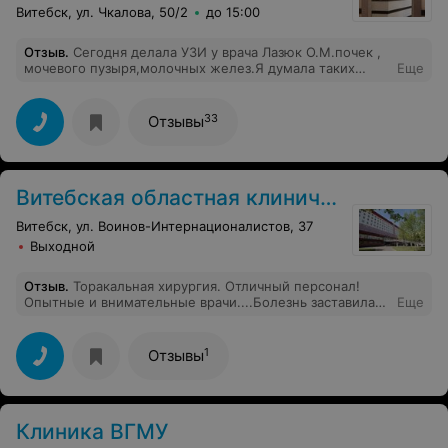
Витебск, ул. Чкалова, 50/2
до 15:00
Отзыв
.
Сегодня делала УЗИ у врача Лазюк О.М.почек ,
мочевого пузыря,молочных желез.Я думала таких
Еще
добрых и грамотных врачей уже нет,я очень
довольна,что врач меня не разочеровала,настроение
выходя из клиники было замечательное,как
33
Отзывы
хорошо,что такие врачи ещё есть у нас.Здоровья вам
,всего самого доброго,девочки в регистратуре
приветливые,все расскажут и обьеснят,клиника
уютная,в кабинетах тепло и уютно,я просто
Витебская областная клиническая больница
удивлена.Благодарю всех,теперь только сюда
Витебск, ул. Воинов-Интернационалистов, 37
Выходной
Отзыв
.
Торакальная хирургия. Отличный персонал!
Опытные и внимательные врачи....Болезнь заставила
Еще
обратится в отделение. Заведующий Кондерский
Николай Михайлович и хирург Подолинский Юрий
Сергеевич без лишних слов сделали всё, что нужно. А
1
Отзывы
какие прекрасные медсёстры! Марина Васильевна,
Анна в перевязочном, Диана, санитарка Анна и многие
другие! Простите, не знаю их имён. Спасибо за
профессионализм, отзывчивость и человечность!
Клиника ВГМУ