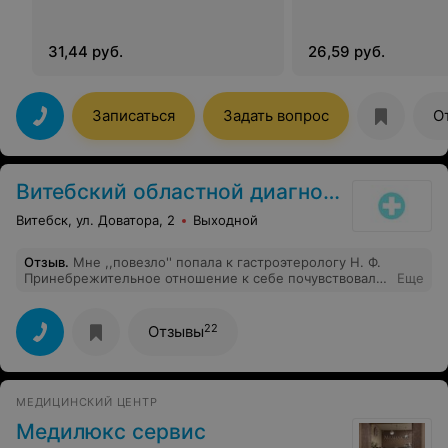
31,44 руб.
26,59 руб.
Записаться
Задать вопрос
О
Витебский областной диагностический центр
Витебск, ул. Доватора, 2
Выходной
Отзыв
.
Мне ,,повезло'' попала к гастроэтерологу Н. Ф.
Принебрежительное отношение к себе почувствовала
Еще
как только зашла в кабинет. Грубо разговаривает,
лучше ничего не спрашивать и поскорее освободить
кабинет. Вот итог моего посещения платного врача.
22
Отзывы
МЕДИЦИНСКИЙ ЦЕНТР
Медилюкс сервис