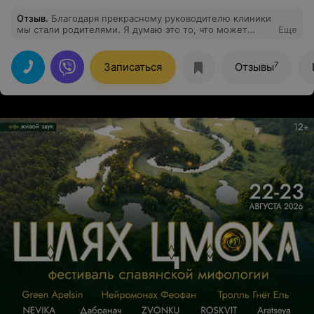
Отзыв
.
Благодаря прекрасному руководителю клиники
мы стали родителями. Я думаю это то, что может
Еще
повлиять на выбор клиники и врача.
7
Записаться
Отзывы