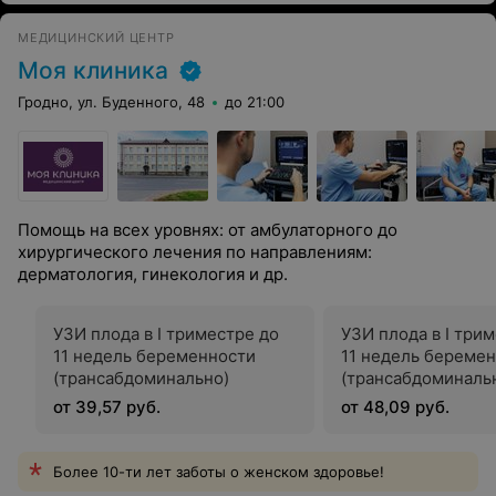
МЕДИЦИНСКИЙ ЦЕНТР
Моя клиника
Гродно, ул. Буденного, 48
до 21:00
Помощь на всех уровнях: от амбулаторного до
хирургического лечения по направлениям:
дерматология, гинекология и др.
УЗИ плода в I триместре до
УЗИ плода в I три
11 недель беременности
11 недель береме
(трансабдоминально)
(трансабдоминаль
трансвагинально)
от 39,57 руб.
от 48,09 руб.
Более 10-ти лет заботы о женском здоровье!