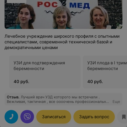
Лечебное учреждение широкого профиля с опытными
специалистами, современной технической базой и
демократичными ценами
УЗИ для подтверждения
УЗИ плода в I три
беременности
беременности
40 руб.
40 руб.
Отзыв
.
Лучший врач УЗД которого мы встречали .
Вежливая, тактичная , все оооочень профессионально .
Еще
Видно , что человек любит свою профессию . Доктор
Л.Д.
Записаться
Задать вопрос