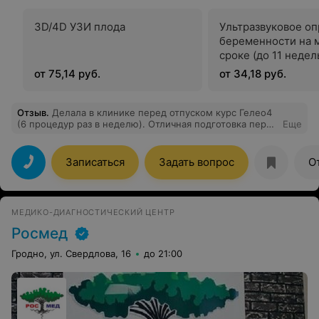
3D/4D УЗИ плода
Ультразвуковое о
беременности на 
сроке (до 11 недел
от 75,14 руб.
от 34,18 руб.
Отзыв
.
Делала в клинике перед отпуском курс Гелео4
(6 процедур раз в неделю). Отличная подготовка перед
Еще
воздействием активного солнца! Кожа не
капризничала, ни разу не обгорела, хотя обычно для
меня это обычная ситуация.
Записаться
Задать вопрос
О
МЕДИКО-ДИАГНОСТИЧЕСКИЙ ЦЕНТР
Росмед
Гродно, ул. Свердлова, 16
до 21:00