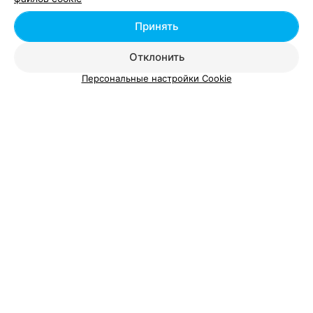
Принять
Отклонить
Персональные настройки Cookie
Добавить компанию
Добавить специалиста
О проекте
Новости проекта
Размещение рекламы
Вакансии
Публичный договор
Способы оплаты
Публичный договор по использованию сервиса
«Афиша»