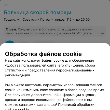
над поверхностью кожи . Ничего "жёлтого цвета" у
УЗ
меня и близко там нет. И врач вроде сделал свою
работу, порекомендовав обратиться к терапевту,
Больница скорой помощи
который будет разбираться с моим холестирином,
назначив мне статины
Гродно, ул. Советских Пограничников, 115
до 20:00
Отзыв
.
Хочу выразить большую благодарность всему
персоналу неврологического отделения БСМП (9 этаж)
Еще
за добросовестное исполнение своих служебных
обязанностей. Отдельно заведующему отделение
Гаспер А.Г. за оказание квалифицированной помощи.
1
Отзывы
Желаю вам удачи в профессии и легких пациентов.
Обработка файлов cookie
Наш сайт использует файлы cookie для обеспечения
МЕДИЦИНСКИЙ ЦЕНТР
удобства пользователей сайта, его улучшения, сбора
Белкорвита
статистики и предоставления персонализированных
рекомендаций.
Гродно, ул. Советская, 8
до 20:00
Вы можете настроить параметры использования файлов
cookie или изменить свое согласие в более позднее время.
УЗ
Для получения дополнительной информации о целях,
Областной кардиологический центр
сроках и порядке использования файлов cookie вы
можете ознакомиться с нашей
Политикой обработки
Гродно, ул. Болдина, 9
Круглосуточно
файлов cookie