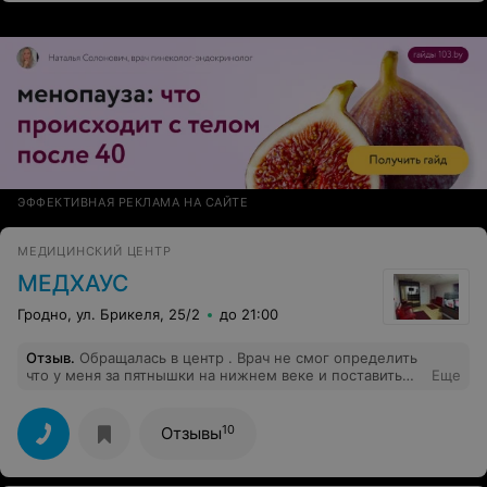
ЭФФЕКТИВНАЯ РЕКЛАМА НА САЙТЕ
МЕДИЦИНСКИЙ ЦЕНТР
МЕДХАУС
Гродно, ул. Брикеля, 25/2
до 21:00
Отзыв
.
Обращалась в центр . Врач не смог определить
что у меня за пятнышки на нижнем веке и поставить
Еще
верный диагноз. Имея результаты анализов крови
(повышенный холестерин), результаты соскоба
(кожного клеща не обнаружено) и визуального
10
Отзывы
осмотра он решил, что у меня ксантелазма - . (плоская
ксантома век) —образование, проявляющееся в виде
бляшек желтоватого цвета, немного возвышающихся