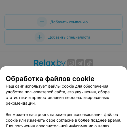
Добавить компанию
Добавить специалиста
О проекте
Новости проекта
Размещение рекламы
Обработка файлов cookie
Вакансии
Публичный договор
Способы оплаты
Наш сайт использует файлы cookie для обеспечения
Публичный договор по использованию сервиса
удобства пользователей сайта, его улучшения, сбора
«Афиша»
статистики и предоставления персонализированных
Пользовательское соглашение
рекомендаций.
Написать в поддержку
Вы можете настроить параметры использования файлов
Связаться по вопросам сотрудничества
cookie или изменить свое согласие в более позднее время.
Написать руководителю relax.by
Для получения дополнительной информации о целях,