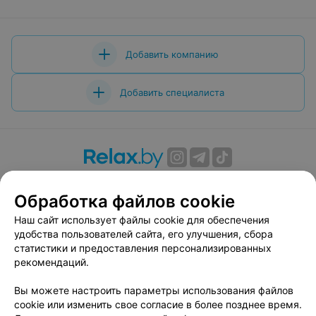
Добавить компанию
Добавить специалиста
О проекте
Новости проекта
Размещение рекламы
Обработка файлов cookie
Вакансии
Публичный договор
Способы оплаты
Публичный договор по использованию сервиса
Наш сайт использует файлы cookie для обеспечения
«Афиша»
удобства пользователей сайта, его улучшения, сбора
статистики и предоставления персонализированных
Пользовательское соглашение
рекомендаций.
Написать в поддержку
Вы можете настроить параметры использования файлов
Связаться по вопросам сотрудничества
cookie или изменить свое согласие в более позднее время.
Написать руководителю relax.by