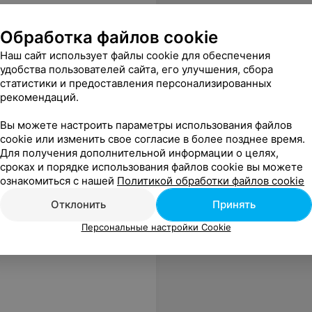
Обработка файлов cookie
тозного
Усиление медикаментозного
Медикам
кода
кодирова
Наш сайт использует файлы cookie для обеспечения
зависимо
удобства пользователей сайта, его улучшения, сбора
128,47 руб.
229,34 р
статистики и предоставления персонализированных
рекомендаций.
Вы можете настроить параметры использования файлов
cookie или изменить свое согласие в более позднее время.
Для получения дополнительной информации о целях,
сроках и порядке использования файлов cookie вы можете
 и успокоил. Очень довольна осталась посещением!
Еще
ознакомиться с нашей
Политикой обработки файлов cookie
Отклонить
Принять
sApp
Персональные настройки Cookie