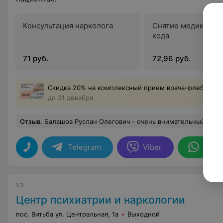
Консультация нарколога
Снятие медикамен
кода
71 руб.
72,96 руб.
Скидка 20% на комплексный прием врача-флеболога
до 31 декабря
Отзыв
.
Балашов Руслан Олегович - очень внимательный и компетентный врач! Ответил на все вопросы, дал нужные рекомендации
Telegram
Viber
What
УЗ
Центр психиатрии и наркологии
пос. Витьба ул. Центральная, 1а
Выходной