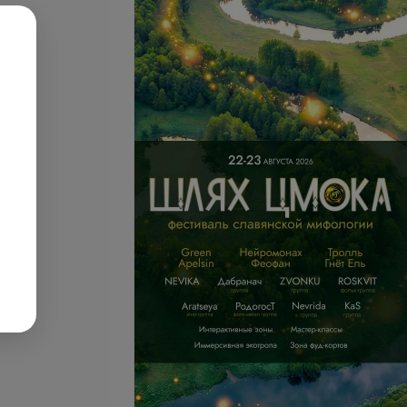
ентозное
Медикаментозное
ние от алкогольной
кодирование от алкогольной
сти на 6 месяцев
зависимости на 1 год
уб.
255,03 руб.