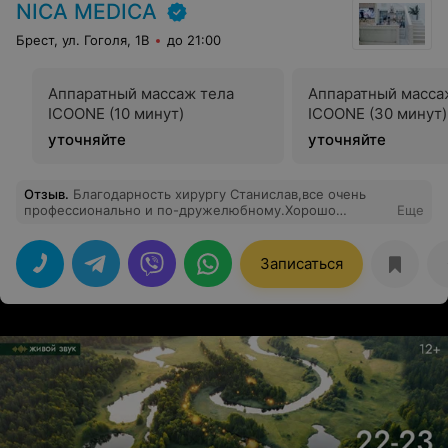
услугами данной клиники, всегда остается приятное
NICA MEDICA
впечатление от посещения.
Брест, ул. Гоголя, 1B
до 21:00
Аппаратный массаж тела
Аппаратный масса
ICOONE (10 минут)
ICOONE (30 минут)
уточняйте
уточняйте
Отзыв
.
Благодарность хирургу Станислав,все очень
профессионально и по-дружелюбному.Хорошо
Еще
отнеслись к моему случаю и очень терпеливо все
выполнили,все суппер.Искренне благодарен.
Записаться