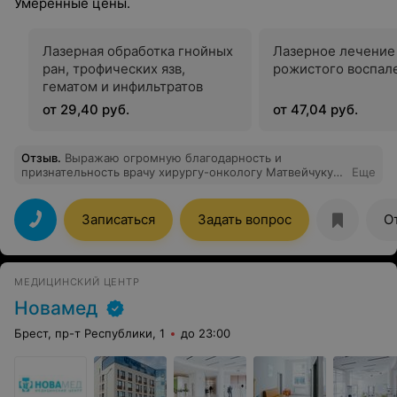
Умеренные цены.
Лазерная обработка гнойных
Лазерное лечение
ран, трофических язв,
рожистого воспал
гематом и инфильтратов
от 29,40 руб.
от 47,04 руб.
Отзыв
.
Выражаю огромную благодарность и
признательность врачу хирургу-онкологу Матвейчуку
Еще
Виктору Александровичу! Обращаюсь уже второй раз
по поводу удаления родинок и кератом. Внимательный
и профессиональный подход. Удаление комфортное,
Записаться
Задать вопрос
О
быстрое на новом аппарате лазера. А главное после
работы доктора все заживает быстро и без шрамов. До
посещения Лодэ и этого врача была в других
медцентрах и огорчена приемом, тк остались рубцы.
МЕДИЦИНСКИЙ ЦЕНТР
Больше ни кому не доверюсь, только Виктору
Александровичу) Также доктор провел УЗИ молочных
Новамед
желез, как оказалось он специалист и в этой области.
Прием очень понравился, осталась довольна и в
Брест, пр-т Республики, 1
до 23:00
хорошем настроении приехала домой. Побольше бы
таких специалистов нашей стране! Желаю доктору
крепкого здоровья, личного счастья и успехов в работе