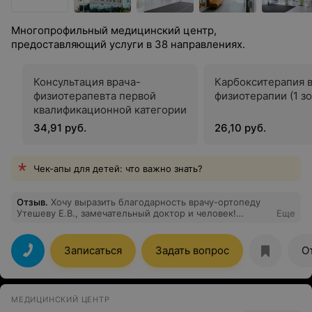
Многопрофильный медицинский центр,
предоставляющий услуги в 38 направлениях.
Консультация врача-
Карбокситерапия 
физиотерапевта первой
физиотерапии (1 зо
квалификационной категории
34,91 руб.
26,10 руб.
Чек-апы для детей: что важно знать?
Отзыв
.
Хочу выразить благодарность врачу-ортопеду
Утешеву Е.В., замечательный доктор и человек!
Еще
Профессионально, грамотно подошел к моей
проблеме, досконально изучил все моменты и
назначил комплексное лечение. Все доступно
Записаться
Задать вопрос
О
объяснил простым, понятным языком и, что
немаловажно, поддержал по-человечески, убеждая,
что моя проблема еще не самая страшная, из тех, что
могут быть. Спасибо огромное Евгению Вячеславовичу
МЕДИЦИНСКИЙ ЦЕНТР
и центру "Новомед" в целом! Часто пользуюсь