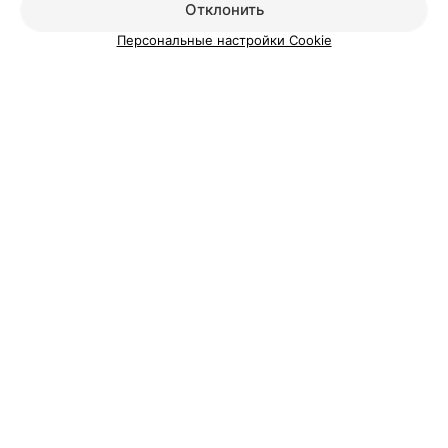
Отклонить
Персональные настройки Cookie
ЭФФЕКТИВНАЯ РЕКЛАМА НА САЙТЕ
Добавить компанию
Добавить специалиста