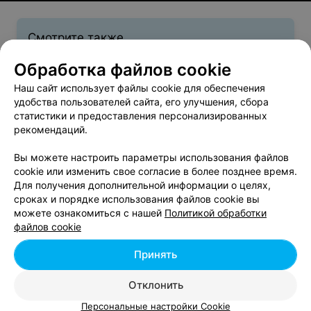
Смотрите также
Обработка файлов cookie
Поликлиники в м-р Чижовка в Минске
Наш сайт использует файлы cookie для обеспечения
удобства пользователей сайта, его улучшения, сбора
статистики и предоставления персонализированных
Лаборатории в м-р Чижовка в Минске
рекомендаций.
Вы можете настроить параметры использования файлов
cookie или изменить свое согласие в более позднее время.
Для получения дополнительной информации о целях,
сроках и порядке использования файлов cookie вы
Добавить компанию
можете ознакомиться с нашей
Политикой обработки
файлов cookie
Добавить специалиста
Принять
Отклонить
Персональные настройки Cookie