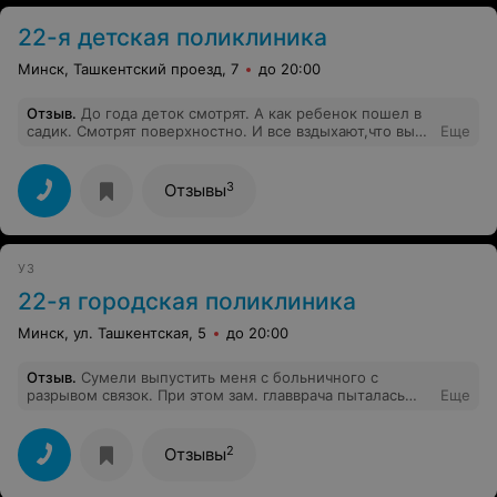
22-я детская поликлиника
Минск, Ташкентский проезд, 7
до 20:00
Отзыв
.
До года деток смотрят. А как ребенок пошел в
садик. Смотрят поверхностно. И все вздыхают,что вы
Еще
так болеете. Так помогите,чтобы ребенок меньше
болел, предлагайте. Это ваша обязанность если
ребенок часто болеет. Забыли,что такое адаптация в
3
Отзывы
саду? Сами на больничных не были? Да любая мама за
здоровье своих детей! Хотела звонить в комитет
здравоохранения повод был. Спасибо Богу все
обошлось. Подумала напишу, может хоть задумаетесь.
УЗ
Обидно,что у нас такая детская медицина. Контакты
свои не оставляю. Знаю,что скажете. Вспомните как
22-я городская поликлиника
Ваши дети ходили в сад!
Минск, ул. Ташкентская, 5
до 20:00
Отзыв
.
Сумели выпустить меня с больничного с
разрывом связок. При этом зам. главврача пыталась
Еще
виноватым сделать меня, хотя сама не только в
медкарте разобраться не может, но и допускает
протекание тяжёлой травмы без участия учреждений
2
Отзывы
здравоохранения, что противоречит элементарному
здравому смыслу. Только действия по моей