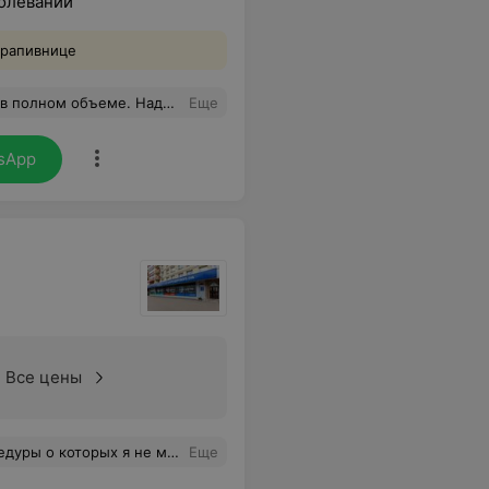
болеваний
крапивнице
 удовольствием продолжу наблюдение у Анны Петровны Рубан.
Еще
sApp
Все цены
ошли в режим депрессии и их нужно переключать на прекрасные фабричные настройки!
Еще