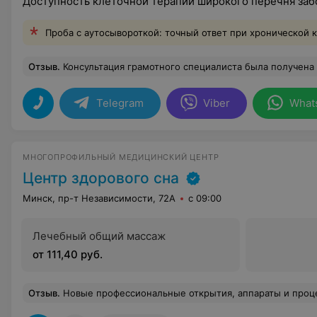
Доступность клеточной терапии широкого перечня за
Проба с аутосывороткой: точный ответ при хронической 
Отзыв
.
Консультация грамотного специалиста была получена в полном объеме. Надеюсь, после проведения всех тестов, найдется решение проблемы. С
Telegram
Viber
What
МНОГОПРОФИЛЬНЫЙ МЕДИЦИНСКИЙ ЦЕНТР
Центр здорового сна
Минск, пр-т Независимости, 72А
с 09:00
Лечебный общий массаж
от 111,40 руб.
Отзыв
.
Новые профессиональные открытия, аппараты и процедуры о которых я не мог мечтать в Европе по демократическим ценам. Я был на ТМС2 и хожу и рекомендую если у вас стресс и ваши нейросети в