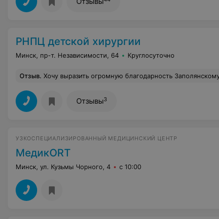
Отзывы
РНПЦ детской хирургии
Минск, пр-т. Независимости, 64
Круглосуточно
Отзыв
.
Хочу выразить огромную благодарность Заполянскому Андрею Валентиновичу, который оперировал мою внучку. Нашей девочке на момент операции было 2,5 года, у нее была тяжелая форма пневмонии, осложненная пневмотораксом и гангреной, половина правого легкого была разрушена без возможности восстановления, даже с помощью дренажа в течение недели не удавалось убрать жидкость из легких. После операции по очистке легкого, которую проводил Андрей Валентинович, девочка стала возвращаться к жизни. Уже через три недели ее выписали домой! Вперед
3
Отзывы
УЗКОСПЕЦИАЛИЗИРОВАННЫЙ МЕДИЦИНСКИЙ ЦЕНТР
МедикORT
Минск, ул. Кузьмы Чорного, 4
с 10:00