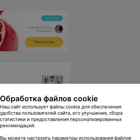
Обработка файлов cookie
лько еще ждать, и увидела, что мой паспорт лежит закрытым вообще где-то мимо. То есть отношение, что я подожду, хоть пришла до тел консультации с др клиентом, и опоздаю везде удовлетворяет руководство???
Еще
Наш сайт использует файлы cookie для обеспечения
удобства пользователей сайта, его улучшения, сбора
статистики и предоставления персонализированных
рекомендаций.
Вы можете настроить параметры использования файлов