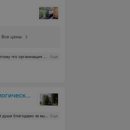
Все цены
вещей. А у меня, например, каждая минута на счету и все по графику, тк дома грудной ребенок, который не может ждать, чтобы его покормили. Так разволновалась и рассердилась, что поняла, что на таких эмоциях отдаваться править позвоночник травмоопасно.
Еще
кий центр
ность не выразить словами! Большое спасибо всему персоналу отделения, медсестрам, санитаркам, другим специалистам центра за их труд! Также желаю всем, кто столкнулся с этим непростым диагнозом, не опускать руки, доверять специалистам и верить в свое исцеление
Еще