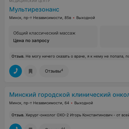
МЕДИЦИНСКИЙ ЦЕНТР
Мультирезонанс
Минск, пр-т Независимости, 85в
Выходной
Общий классический массаж
Цена по запросу
Отзыв
.
Не могу ничего сказать о враче, я к нему не попала, потому что организация процесса плохая. Я обращаюсь в платные центры в первую очередь за тем, чтобы не стоять в очередях. Платить 115 руб за один прием, чтобы ждать, это многовато. Через 10 минут админ напомнила доктору, что его ждет пациент но что он ответил что-то типа "а что еще кто-то есть?" и потом еще неспешно заканчивал прием., т.е. он то ли не знал, то ли забыл, о моей записи, и если бы не админ, еще полчаса работал бы с предыдущим пациентом. И никто даже не сказал банального "извините", все так реагировали, будто ждать там в порядке 
4
Отзывы
Минский городской клинический онкологичес
Минск, пр-т Независимости, 64
Выходной
Отзыв
.
Хирург-онколог ОХО-2 Игорь Константинович - от всей души благодарю за высокий профессионализм, человечность и невероятное дело, которое вы совершаете каждый день! Почему-то в интернете совсем нет информации о таком замечательном специалисте, исправляю эту ошибку :) Провел моей бабушке 28 мая открытую операцию по удалению опухоли 8см в толстой кишке, благодаря золотым рукам врача получилось обойтись без стомы. Все очень аккуратно, бабушка, несмотря на свой возраст 74 года и перенесенный инсульт, чувствует себя отлично, ходит, восстанавливается, настраивается на дальнейшее лечение. Эту благодар
44