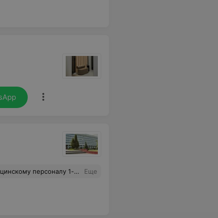
sApp
ей этого отделения врача-акушера-гинеколога Гладышевой Татьяны Никитичны.
Еще