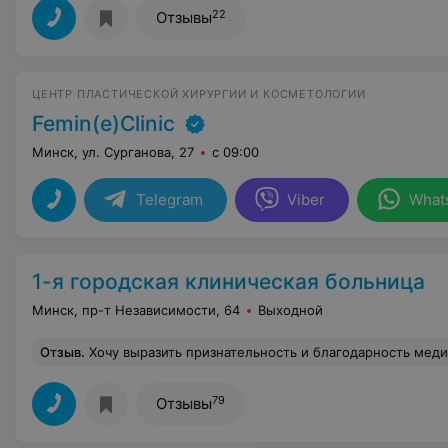
22
Отзывы
ЦЕНТР ПЛАСТИЧЕСКОЙ ХИРУРГИИ И КОСМЕТОЛОГИИ
Femin(e)Clinic
Минск, ул. Сурганова, 27
с 09:00
Telegram
Viber
What
1-я городская клиническая больница
Минск, пр-т Независимости, 64
Выходной
Отзыв
.
Хочу выразить признательность и благодарность медицинскому персоналу 1-ой городской клинической больницы г.Минска гинекологического отделения № 1 под руководством заведующ
79
Отзывы