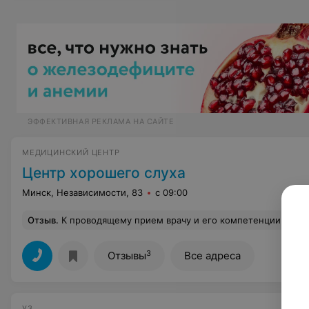
ЭФФЕКТИВНАЯ РЕКЛАМА НА САЙТЕ
МЕДИЦИНСКИЙ ЦЕНТР
Центр хорошего слуха
Минск, Независимости, 83
с 09:00
Отзыв
.
К проводящему прием врачу и его компетенции у меня вопросов нет. Вопросы к отношению к клиентам: пришла за минут 7 до приёма, администратор попросила паспорт, чтобы внести данные. За несколько минут до приема у администратора зазвонил телефон и она начала проводить полномасштабную консультацию. Когда пришло уже минут 14 с моего прихода и 7 минут приема и моего времени, отведенного на визит к врачу, я подошла уже с небольшим раздражением к администратору за уточнением, ско
3
Отзывы
Все адреса
УЗ