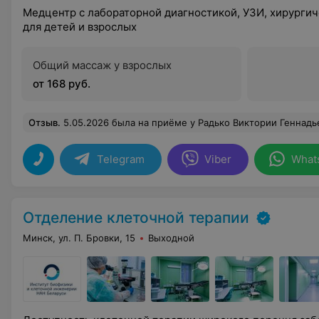
Медцентр с лабораторной диагностикой, УЗИ, хирурги
для детей и взрослых
Общий массаж у взрослых
от 168 руб.
Отзыв
.
5.05.2026 была на приёме у Радько Виктории Геннадьевны. Врач настолько грамотно и доброжелательно ведёт приём, что
Telegram
Viber
What
Отделение клеточной терапии
Минск, ул. П. Бровки, 15
Выходной