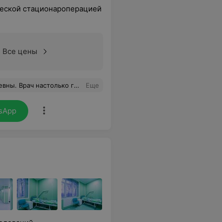
ческой стационароперацией
Все цены
 вызывает большое уважение. Самая высокая оценка
Еще
sApp