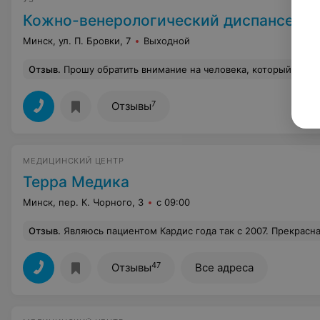
Кожно-венерологический диспансер
Минск, ул. П. Бровки, 7
Выходной
Отзыв
.
Прошу обратить внимание на человека, который считает себя врачом И И, к которому мы обращаемся за помощью По сути имеющейся проблемы ничем не помогла , не разъяснила ни результаты анализов , ни ход лечения.Не сделала абсолютно ничего , кроме как испортила настроение и впечатление о бесплатной медицине. Очень жаль , что
7
Отзывы
МЕДИЦИНСКИЙ ЦЕНТР
Терра Медика
Минск, пер. К. Чорного, 3
с 09:00
Отзыв
.
Являюсь пациентом Кардис года так с 2007. Прекрасная женщина'на прием к ней идешь'как на встречу с подружкой. Всегда на позитиве'очень грамотн
47
Отзывы
Все адреса