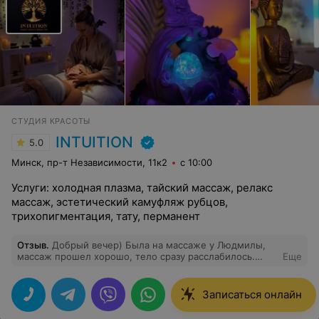
СТУДИЯ КРАСОТЫ
INTUITION
5.0
Минск, пр-т Независимости, 11к2
с 10:00
Услуги: холодная плазма, тайский массаж, релакс
массаж, эстетический камуфляж рубцов,
трихопигментация, тату, перманент
Отзыв
.
Добрый вечер) Была на массаже у Людмилы,
массаж прошел хорошо, тело сразу расслабилось.
Еще
Мастер с акцентом проработала части которые меня
особо беспокоили ) Приятная и расслабляющая
атмосфера в салоне )
Записаться онлайн