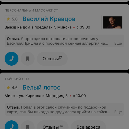
ПЕРСОНАЛЬНЫЙ МАССАЖИСТ
Василий Кравцов
5.0
Выезд на дом в пределах г. Минска
с 09:00
Отзыв
.
Я проходила остеопатическое лечения у
Василия.Пришла я с проблемой сенная аллергия на
Еще
тополиный пух.Мучает это меня ежегодно.Наслышана
была ,что Остеопатия помогает и убирает это раз и
навсегда.Василий объяснил ,что причины могут быть
17
Отзывы
разные появлению аллергии.Он прорабатывал меня
тщательно. На следующий день я перестала чихать и
мой нос не лился Ручьем и чесать глаза я стала
меньше.иС каждым днём симптомы стихали.И мне так
ТАЙСКИЙ СПА
хорошо.Василий это мой остеопат и мой лекарь.Как
свой стоматолог и гинеколог.Очень всем рекомендую.
Белый лотос
4.6
Остеопатия тварит чудеса.
Минск, ул. Кирилла и Мефодия, 8
с 10:00
Отзыв
.
Попал в этот салон случайно- по подарочной
карте, сам бы никогда не додумался прийти на тайский
Еще
массаж. Сказать, что мне понравилось- ничего не
сказать, какие-то вообще новые ощущения и
расслабился так, что забыл какой день недели и что
84
Отзывы
Все адреса