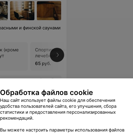
расными и финской саунами
ж (кроме
Спортивный массаж (кроме
ут
лечебного) 60 минут
В
65 руб.
вляемой услуги. Рекомендую.
Еще
Обработка файлов cookie
ься
Наш сайт использует файлы cookie для обеспечения
удобства пользователей сайта, его улучшения, сбора
статистики и предоставления персонализированных
рекомендаций.
Вы можете настроить параметры использования файлов