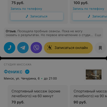
75 руб.
100 руб.
Запись по телефону
Запись по телефону
Записаться
Записать
Отзыв
.
Посещала пробные сеансы. Пока не могу
сказать о результатах. Но первое впечатление о студии
Еще
хорошее(есть с чем сравнивать). Чисто, красиво,
аккуратно. Расположена студия в центре города.
Мастер Юля приветливая, эмоционально настраивала
Записаться онлайн
на процедуру, во время процедуры неоднократно
спрашивала какие зоны лучше проработать. Процедуру
выполнила на двух аппаратах хорошо
СТУДИЯ МАССАЖА
Феникс
Минск, ул. Чичурина, 6
до 21:00
Спортивный массаж (кроме
Спортивный масса
лечебного) на 60 минут
лечебного) на 90 
70 руб.
90 руб.