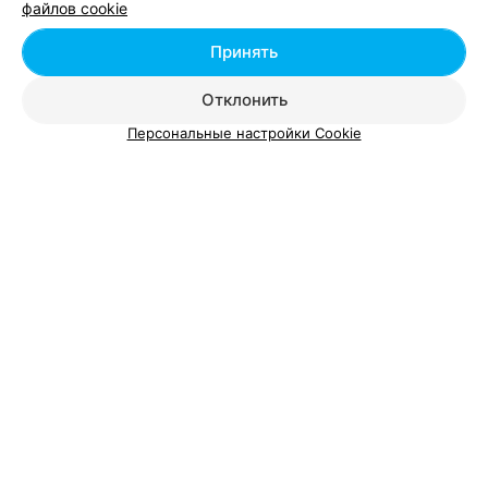
файлов cookie
Добавить специалиста
Принять
Отклонить
Персональные настройки Cookie
О проекте
Новости проекта
Размещение рекламы
Вакансии
Публичный договор
Способы оплаты
Публичный договор по использованию сервиса
«Афиша»
Пользовательское соглашение
Написать в поддержку
Связаться по вопросам сотрудничества
Написать руководителю relax.by
Персональные настройки cookie
Обработка персональных данных