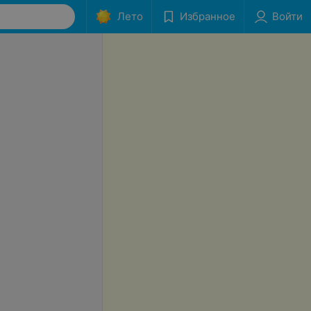
Лето
Избранное
Войти
ерхней конечности
Массаж верхней конечности,
надплечья и области лопатки