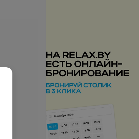
запросу
Цена по запросу
ерхней конечности
Массаж верхней конечности,
надплечья и области лопатки
запросу
Цена по запросу