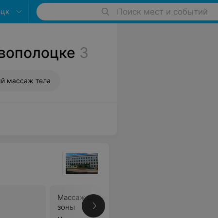
оцк
Поиск мест и событий
вополоцке
3
й массаж тела
Массаж шейно-воротниковой
Массаж в
зоны