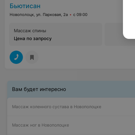
Бьютисан
Новополоцк, ул. Парковая, 2а
с 09:00
Массаж спины
Цена по запросу
Вам будет интересно
Массаж коленного сустава в Новополоцке
Массаж ног в Новополоцке