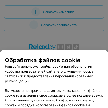
Добавить компанию
Добавить специалиста
О проекте
Новости проекта
Размещение рекламы
Обработка файлов cookie
Вакансии
Публичный договор
Способы оплаты
Наш сайт использует файлы cookie для обеспечения
Публичный договор по использованию сервиса
удобства пользователей сайта, его улучшения, сбора
«Афиша»
статистики и предоставления персонализированных
Пользовательское соглашение
рекомендаций.
Написать в поддержку
Вы можете настроить параметры использования файлов
Связаться по вопросам сотрудничества
cookie или изменить свое согласие в более позднее время.
Написать руководителю relax.by
Для получения дополнительной информации о целях,
сроках и порядке использования файлов cookie вы
Персональные настройки cookie