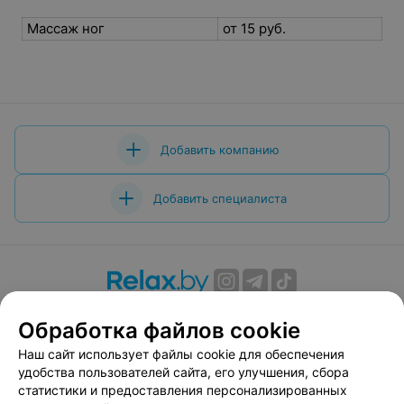
Массаж ног
от 15 руб.
Добавить компанию
Добавить специалиста
О проекте
Новости проекта
Размещение рекламы
Обработка файлов cookie
Вакансии
Публичный договор
Способы оплаты
Наш сайт использует файлы cookie для обеспечения
Публичный договор по использованию сервиса
удобства пользователей сайта, его улучшения, сбора
«Афиша»
статистики и предоставления персонализированных
Пользовательское соглашение