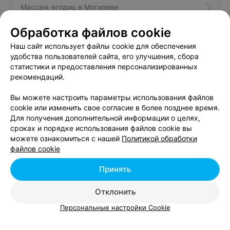
Массаж ягодиц в Могилеве
Обработка файлов cookie
Расслабляющий массаж в Могилеве
Наш сайт использует файлы cookie для обеспечения
удобства пользователей сайта, его улучшения, сбора
статистики и предоставления персонализированных
рекомендаций.
Массаж стоп - цена в Могилеве
Вы можете настроить параметры использования файлов
cookie или изменить свое согласие в более позднее время.
Массаж задней поверхности 40мин
от 17 руб.
Для получения дополнительной информации о целях,
(кроме лечебного)
сроках и порядке использования файлов cookie вы
Массаж стоп (кроме лечебного)
от 11 руб.
можете ознакомиться с нашей
Политикой обработки
файлов cookie
Массаж стоп 20мин (кроме лечебного)
от 11 руб.
Общий массаж задней поверхности
от 18 руб.
Принять
(кроме лечебного)
Отклонить
Персональные настройки Cookie