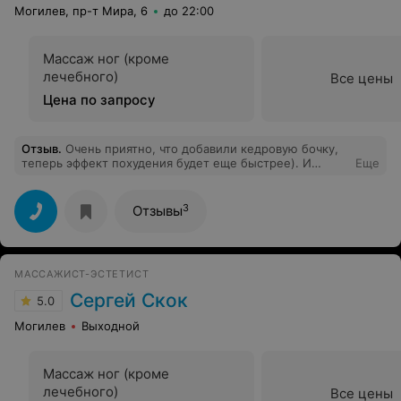
Могилев, пр-т Мира, 6
до 22:00
Массаж ног (кроме
лечебного)
Все цены
Цена по запросу
Отзыв
.
Очень приятно, что добавили кедровую бочку,
теперь эффект похудения будет еще быстрее). И
Еще
лимфодренажный массаж понравился, очень полезная
и приятная процедура, особенно, когда ноги устают от
каблуков.
3
Отзывы
МАССАЖИСТ-ЭСТЕТИСТ
Сергей Скок
5.0
Могилев
Выходной
Массаж ног (кроме
лечебного)
Все цены