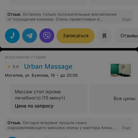
Отзыв
.
Остались только положительные впечатления
от посещения клиники. Очень приветливые и
Еще
доброжелательные администраторы (им отдельное
спасибо), квалифицированные врачи, любезный
персонал. Атмосфера как в Европе, аккуратно, все со
Записаться
Отзывы
вкусом. Нет очередей, все по времени. Желаю
дальнейшего процветания клинике, вы молодцы.
МАССАЖНАЯ СТУДИЯ
Urban Massage
5.0
Могилев, ул. Буянова, 19
до 20:00
Массаж стоп (кроме
лечебного) (15 минут)
Все цены
Цена по запросу
Отзыв
.
Сегодня впервые прошла сеанс
оздоравливающего массажа спины у мастера Анны.
Еще
Моя спина - проблемная ни один год. Долгое сиденье
за компьютером,минимум фитнеса ,итог-скованность и