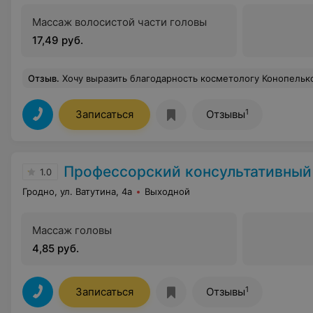
Массаж волосистой части головы
17,49 руб.
Отзыв
.
Хочу выразить благодарность косметологу Конопелько Галине Викторовне, за её профе
1
Записаться
Отзывы
Профессорский консультативный центр г.
1.0
Гродно, ул. Ватутина, 4а
Выходной
Массаж головы
4,85 руб.
1
Записаться
Отзывы