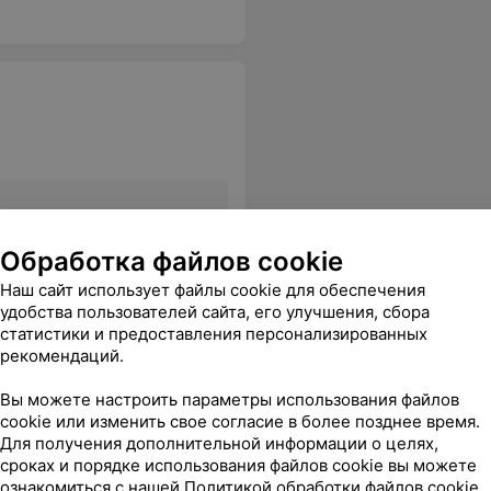
Все цены
Обработка файлов cookie
Наш сайт использует файлы cookie для обеспечения
ний ответила, что ее не имеет. Абонемент приобретать не стали, чтобы подарок боком не вышел. Берегите себя и своих близких от такого обслуживания и некультурного персонала.
Еще
удобства пользователей сайта, его улучшения, сбора
статистики и предоставления персонализированных
рекомендаций.
Вы можете настроить параметры использования файлов
cookie или изменить свое согласие в более позднее время.
Для получения дополнительной информации о целях,
сроках и порядке использования файлов cookie вы можете
ознакомиться с нашей
Политикой обработки файлов cookie