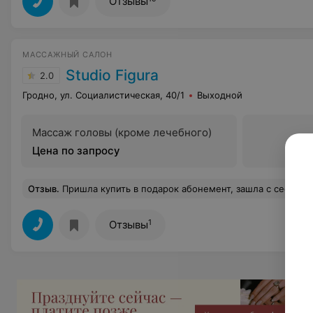
Отзывы
МАССАЖНЫЙ САЛОН
Studio Figura
2.0
Гродно, ул. Социалистическая, 40/1
Выходной
Массаж головы (кроме лечебного)
Цена по запросу
Отзыв
.
Пришла купить в подарок абонемент, зашла с сестрой и ребенком в каляске, стояли у двери, так как на ресепшене никого не было, из зала с аппаратами выскочила 71 года бабуля и не поздоровавшись в ответ, начала орать куда вы с ребенком приперлись, пытаясь объяснить, что я не заниматься, а за абонементом, слушала жалобы на возраст и что у нее трясутся руки, на требование предоставить книгу жалоб и предложе
1
Отзывы