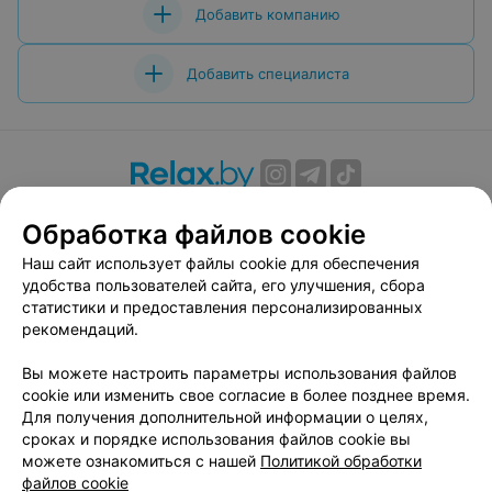
Добавить компанию
Добавить специалиста
О проекте
Новости проекта
Размещение рекламы
Обработка файлов cookie
Вакансии
Публичный договор
Способы оплаты
Наш сайт использует файлы cookie для обеспечения
Публичный договор по использованию сервиса
удобства пользователей сайта, его улучшения, сбора
«Афиша»
статистики и предоставления персонализированных
Пользовательское соглашение
рекомендаций.
Написать в поддержку
Вы можете настроить параметры использования файлов
Связаться по вопросам сотрудничества
cookie или изменить свое согласие в более позднее время.
Написать руководителю relax.by
Для получения дополнительной информации о целях,
сроках и порядке использования файлов cookie вы
Персональные настройки cookie
можете ознакомиться с нашей
Политикой обработки
Обработка персональных данных
файлов cookie