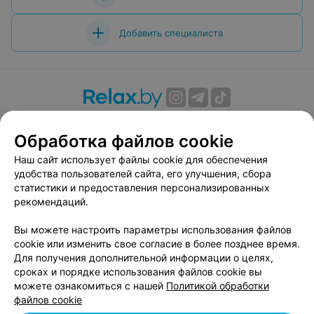
Добавить специалиста
О проекте
Новости проекта
Размещение рекламы
Обработка файлов cookie
Вакансии
Публичный договор
Способы оплаты
Публичный договор по использованию сервиса
Наш сайт использует файлы cookie для обеспечения
«Афиша»
удобства пользователей сайта, его улучшения, сбора
статистики и предоставления персонализированных
Пользовательское соглашение
рекомендаций.
Написать в поддержку
Вы можете настроить параметры использования файлов
Связаться по вопросам сотрудничества
cookie или изменить свое согласие в более позднее время.
Написать руководителю relax.by
Для получения дополнительной информации о целях,
Персональные настройки cookie
сроках и порядке использования файлов cookie вы
можете ознакомиться с нашей
Политикой обработки
Обработка персональных данных
файлов cookie