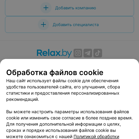
Добавить компанию
Добавить специалиста
О проекте
Новости проекта
Размещение рекламы
Обработка файлов cookie
Вакансии
Публичный договор
Способы оплаты
Публичный договор по использованию сервиса
Наш сайт использует файлы cookie для обеспечения
«Афиша»
удобства пользователей сайта, его улучшения, сбора
статистики и предоставления персонализированных
Пользовательское соглашение
рекомендаций.
Написать в поддержку
Вы можете настроить параметры использования файлов
Связаться по вопросам сотрудничества
cookie или изменить свое согласие в более позднее время.
Написать руководителю relax.by
Для получения дополнительной информации о целях,
Персональные настройки cookie
сроках и порядке использования файлов cookie вы
можете ознакомиться с нашей
Политикой обработки
Обработка персональных данных