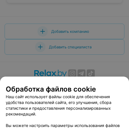
Добавить компанию
Добавить специалиста
О проекте
Новости проекта
Размещение рекламы
Обработка файлов cookie
Вакансии
Публичный договор
Способы оплаты
Наш сайт использует файлы cookie для обеспечения
Публичный договор по использованию сервиса
удобства пользователей сайта, его улучшения, сбора
«Афиша»
статистики и предоставления персонализированных
Пользовательское соглашение
рекомендаций.
Написать в поддержку
Вы можете настроить параметры использования файлов
Связаться по вопросам сотрудничества