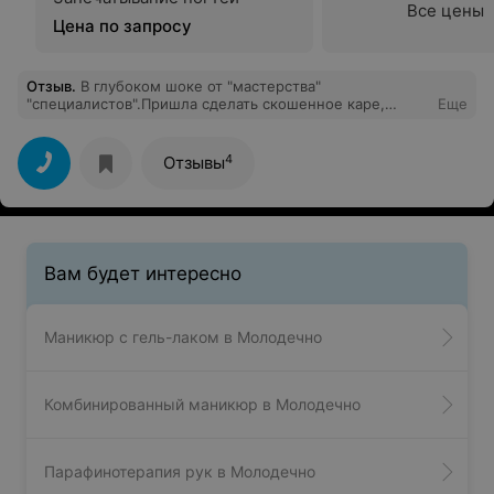
Все цены
Цена по запросу
Отзыв
.
В глубоком шоке от "мастерства"
"специалистов".Пришла сделать скошенное каре,
Еще
просидела в кресле почти 2 часа и ,в итоге, вышла с
криво постриженными волосами, которые не
поддаются укладке, то есть воистину
4
Отзывы
"скошенное".Пришлось заново идти и корректировать в
др месте.Сказали: "о,ужас, кто так над вами".
Вам будет интересно
Маникюр с гель-лаком в Молодечно
Комбинированный маникюр в Молодечно
Парафинотерапия рук в Молодечно