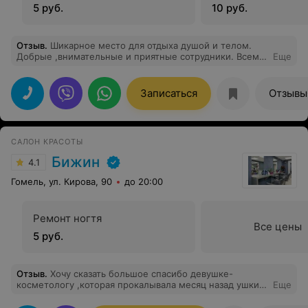
5 руб.
10 руб.
Отзыв
.
Шикарное место для отдыха душой и телом.
Добрые ,внимательные и приятные сотрудники. Всем
Еще
советую
Записаться
Отзывы
САЛОН КРАСОТЫ
Бижин
4.1
Гомель, ул. Кирова, 90
до 20:00
Ремонт ногтя
Все цены
5 руб.
Отзыв
.
Хочу сказать большое спасибо девушке-
косметологу ,которая прокалывала месяц назад ушки
Еще
моей дочке. С вашей лёгкой руки всё зажило очень
быстро. Спасибо большое и удачи вам.