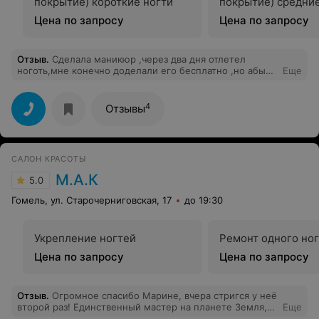
покрытие) короткие ногти
покрытие) средние
Цена по запросу
Цена по запросу
Отзыв
.
Сделала маникюр ,через два дня отлетел
ноготь,мне конечно доделали его бесплатно ,но абы
Еще
как и он ужасно сильно отличается от остальных
4
Отзывы
САЛОН КРАСОТЫ
М.А.К
5.0
Гомель, ул. Старочерниговская, 17
до 19:30
Укрепление ногтей
Ремонт одного ног
Цена по запросу
Цена по запросу
Отзыв
.
Огромное спасибо Марине, вчера стригся у неё
второй раз! Единственный мастер на планете Земля,
Еще
который понимает, что я хочу!) Администратор – очень