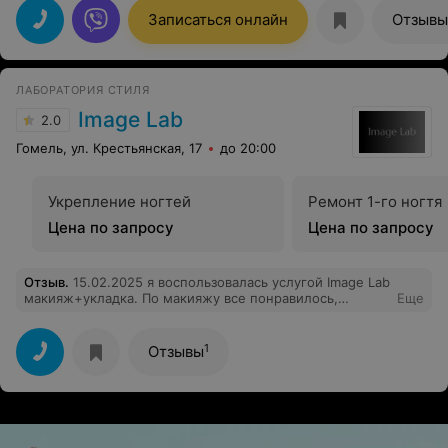
Записаться онлайн
Отзывы
ЛАБОРАТОРИЯ СТИЛЯ
Image Lab
2.0
Гомель, ул. Крестьянская, 17
до 20:00
Укрепление ногтей
Ремонт 1-го ногтя
Цена по запросу
Цена по запросу
Отзыв
.
15.02.2025 я воспользовалась услугой Image Lab
макияж+укладка. По макияжу все понравилось,
Еще
приятная молодая девушка, применялась декоративная
косметика высокого качества. Укладка подразумевала:
легкой волны локон без сильной фиксации и ярко
1
Отзывы
выраженной накрутки, прямая вытянутая челка (все
эти моменты проговорены были с мастером, молодая
девушка с рыжим цветом волос). Результат: огромный
сделан начес у корней, и поднятая челка, вообщем как
образ Аллегровой. Крайне осталась недовольна, об
этом сообщила администатору, кот.при этом стала