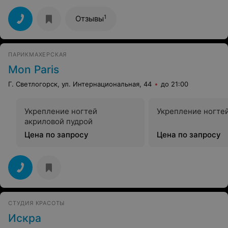
приятная девушка. Я знаю, как сложно найти хороших
администраторов с высоким эмоциональным
1
Отзывы
интеллектом, руководству салона это удалось, и задать
правильную доброжелательную атмосферу. В Гомеле
вообще с сервисом пока плохо, но в этом салоне, я
считаю, с задачей справились. Удачи, успехов,
ПАРИКМАХЕРСКАЯ
адекватных клиентов!
Mon Paris
Г. Светлогорск, ул. Интернациональная, 44
до 21:00
Укрепление ногтей
Укрепление ногте
акриловой пудрой
Цена по запросу
Цена по запросу
СТУДИЯ КРАСОТЫ
Искра