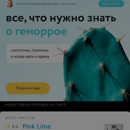
меня уверять как мне красиво...Оплата услуги была
произведена в полной мере. Девушки, если вы не
хотите себе испортить праздник и получить безвкусицу
за немалые день - не рекомендую данную
лабораторию стиля Image lab к посещению.
ЭФФЕКТИВНАЯ РЕКЛАМА НА САЙТЕ
ЦЕНТР КРАСОТЫ
Pink Lime
5.0