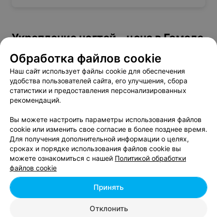
Укрепление ногтей - цена в Гомеле
Обработка файлов cookie
Ремонт ногтя
от 1 руб.
Наш сайт использует файлы cookie для обеспечения
Ремонт ногтя (наращивание)
от 3 руб.
удобства пользователей сайта, его улучшения, сбора
Ремонт одного ногтя во время
статистики и предоставления персонализированных
от 3 руб.
коррекции
рекомендаций.
Ремонт покрытия
от 1 руб.
Вы можете настроить параметры использования файлов
Укрепление биогелем,полигелем+гель-
от 30 руб.
cookie или изменить свое согласие в более позднее время.
лак
Для получения дополнительной информации о целях,
Укрепление ногтей
от 5 руб.
сроках и порядке использования файлов cookie вы
Укрепление ногтей гелем
от 6 руб.
можете ознакомиться с нашей
Политикой обработки
файлов cookie
Укрепление ногтей гелем (1 ноготь)
от 1 руб.
Укрепление покрытия
от 5 руб.
Принять
Отклонить