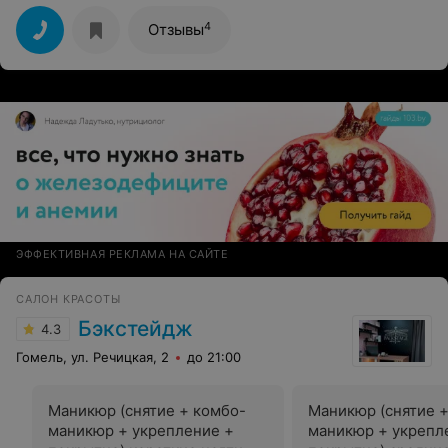
довольный клиент этого салона! Спасибо LEDI за Ваше
постоянство и качество.
4
Отзывы
ЭФФЕКТИВНАЯ РЕКЛАМА НА САЙТЕ
САЛОН КРАСОТЫ
Бэкстейдж
4.3
Гомель, ул. Речицкая, 2
до 21:00
Маникюр (снятие + комбо-
Маникюр (снятие 
маникюр + укрепление +
маникюр + укрепл