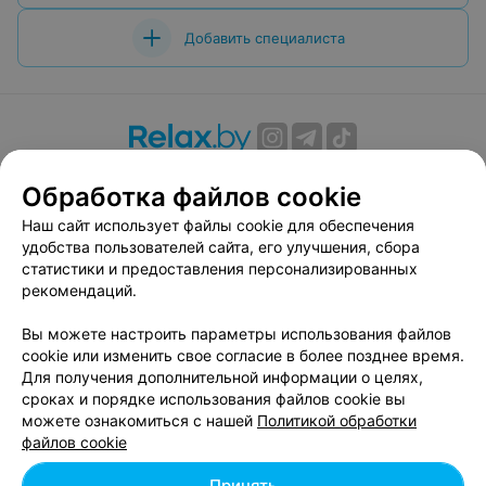
Добавить специалиста
О проекте
Новости проекта
Размещение рекламы
Обработка файлов cookie
Вакансии
Публичный договор
Способы оплаты
Наш сайт использует файлы cookie для обеспечения
Публичный договор по использованию сервиса
удобства пользователей сайта, его улучшения, сбора
«Афиша»
статистики и предоставления персонализированных
Пользовательское соглашение
рекомендаций.
Написать в поддержку
Вы можете настроить параметры использования файлов
Связаться по вопросам сотрудничества
cookie или изменить свое согласие в более позднее время.
Написать руководителю relax.by
Для получения дополнительной информации о целях,
сроках и порядке использования файлов cookie вы
Персональные настройки cookie
можете ознакомиться с нашей
Политикой обработки
Обработка персональных данных
файлов cookie
Принять