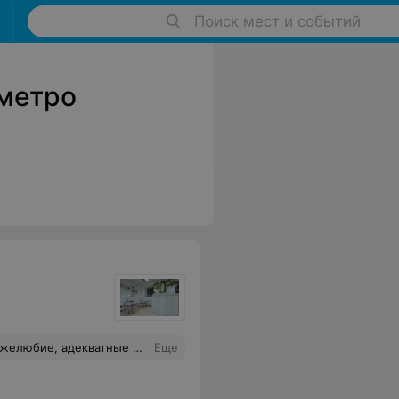
Поиск мест и событий
метро
 красивыми!Отдельное спасибо мастеру Кристине и администратору Анечке.
Еще