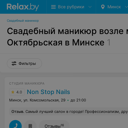
Все рубрики
Минск
Свадебный маникюр
Свадебный маникюр возле 
Октябрьская в Минске
1
Фильтры
СТУДИЯ МАНИКЮРА
Non Stop Nails
4.0
Минск, ул. Комсомольская, 29
до 21:00
Отзыв
.
Самый лучший салон в городе! Профессионализм, дружелюбие, адекватные цены, приятная обстановка, удобное расположение - всё на высочайшем уровне!Спасибо, что делаете нас
16
Отзывы