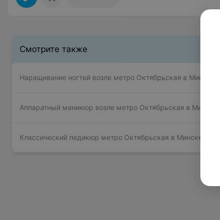
Смотрите также
Наращивание ногтей возле метро Октябрьская в Минске
Аппаратный маникюр возле метро Октябрьская в Минске
Классический педикюр метро Октябрьская в Минске