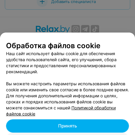
Добавить специалиста
О проекте
Новости проекта
Размещение рекламы
Обработка файлов cookie
Вакансии
Публичный договор
Способы оплаты
Наш сайт использует файлы cookie для обеспечения
Публичный договор по использованию сервиса
удобства пользователей сайта, его улучшения, сбора
«Афиша»
статистики и предоставления персонализированных
Пользовательское соглашение
рекомендаций.
Написать в поддержку
Вы можете настроить параметры использования файлов
Связаться по вопросам сотрудничества
cookie или изменить свое согласие в более позднее время.
Написать руководителю relax.by
Для получения дополнительной информации о целях,
сроках и порядке использования файлов cookie вы
Персональные настройки cookie
можете ознакомиться с нашей
Политикой обработки
Обработка персональных данных
файлов cookie
Принять
© 2026 ООО «Артокс Лаб», УНП 191700409, регистрирующий орган -