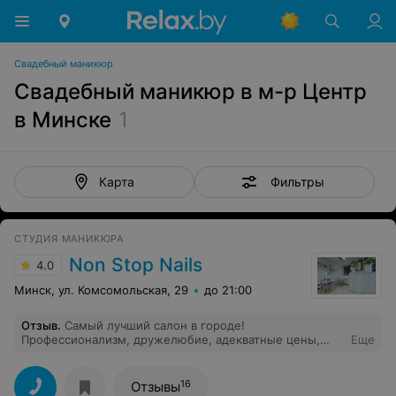
Свадебный маникюр
Свадебный маникюр в м-р Центр
в Минске
1
Фильтры
Карта
СТУДИЯ МАНИКЮРА
Non Stop Nails
4.0
Минск, ул. Комсомольская, 29
до 21:00
Отзыв
.
Самый лучший салон в городе!
Профессионализм, дружелюбие, адекватные цены,
Еще
приятная обстановка, удобное расположение - всё на
высочайшем уровне!Спасибо, что делаете нас
красивыми!Отдельное спасибо мастеру Кристине и
16
Отзывы