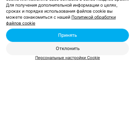
Для получения дополнительной информации о целях,
сроках и порядке использования файлов cookie вы
Добавить компанию
можете ознакомиться с нашей
Политикой обработки
файлов cookie
Добавить специалиста
Принять
Отклонить
Персональные настройки Cookie
О проекте
Новости проекта
Размещение рекламы
Вакансии
Публичный договор
Способы оплаты
Публичный договор по использованию сервиса
«Афиша»
Пользовательское соглашение
Написать в поддержку
Связаться по вопросам сотрудничества
Написать руководителю relax.by
Персональные настройки cookie