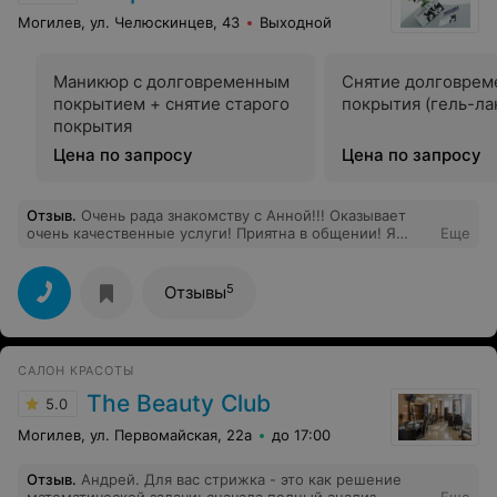
Могилев, ул. Челюскинцев, 43
Выходной
Маникюр с долговременным
Снятие долговрем
покрытием + снятие старого
покрытия (гель-ла
покрытия
Цена по запросу
Цена по запросу
Отзыв
.
Очень рада знакомству с Анной!!! Оказывает
очень качественные услуги! Приятна в общении! Я
Еще
очень довольна, что нашла именно этот салон!!!
5
Отзывы
САЛОН КРАСОТЫ
The Beauty Club
5.0
Могилев, ул. Первомайская, 22а
до 17:00
Отзыв
.
Андрей. Для вас стрижка - это как решение