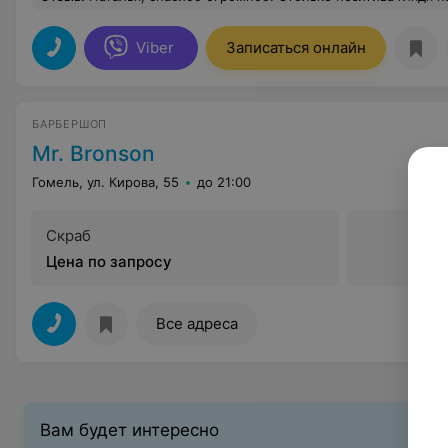
Viber
Записаться онлайн
БАРБЕРШОП
Mr. Bronson
Гомель, ул. Кирова, 55
до 21:00
Скраб
Цена по запросу
Все адреса
Вам будет интересно