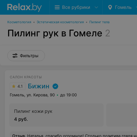
Все рубрики
Гомель
Косметология
•
Эстетическая косметология
•
Пилинг тела
Пилинг рук в Гомеле
2
Фильтры
САЛОН КРАСОТЫ
Бижин
4.1
Гомель, ул. Кирова, 90
до 19:00
Пилинг кожи рук
4 руб.
Отзыв
.
Наталья, спасибо огромное! Столько позитива глядя на себя в зеркало, после Вашей стрижки я не испытывала давно. До сих пор не понимаю, как на длинных волосах можно сделать стрижку! И выглядить не обычно и серо, а дорого и роскошно!! Я очень рада, что отдалась в Ваши руки и полностью Вам поверила. Вы действительно классный мастер, умеющий предложить нестандартные решения. Смотря на 