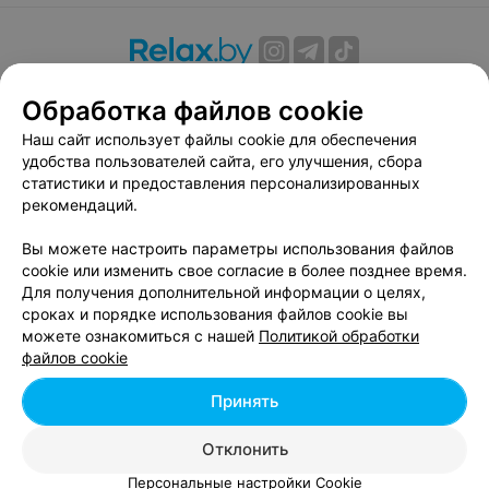
О проекте
Новости проекта
Размещение рекламы
Обработка файлов cookie
Вакансии
Публичный договор
Способы оплаты
Наш сайт использует файлы cookie для обеспечения
Публичный договор по использованию сервиса
удобства пользователей сайта, его улучшения, сбора
«Афиша»
статистики и предоставления персонализированных
Пользовательское соглашение
рекомендаций.
Написать в поддержку
Вы можете настроить параметры использования файлов
Связаться по вопросам сотрудничества
cookie или изменить свое согласие в более позднее время.
Написать руководителю relax.by
Для получения дополнительной информации о целях,
сроках и порядке использования файлов cookie вы
Персональные настройки cookie
можете ознакомиться с нашей
Политикой обработки
Обработка персональных данных
файлов cookie
Принять
© 2026 ООО «Артокс Лаб», УНП 191700409, регистрирующий орган -
Отклонить
Минский горисполком
| 220012, Республика Беларусь, г. Минск,
улица Толбухина, 2, пом. 16 | info@relax.by
Персональные настройки Cookie