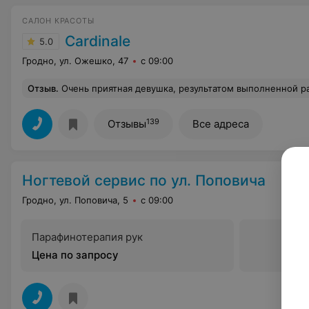
САЛОН КРАСОТЫ
Cardinale
5.0
Гродно, ул. Ожешко, 47
с 09:00
Отзыв
.
Очень приятная девушка, результатом выполненной работы я очень довольна!!! Боль
139
Отзывы
Все адреса
Ногтевой сервис по ул. Поповича
Гродно, ул. Поповича, 5
с 09:00
Парафинотерапия рук
Цена по запросу