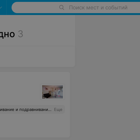
Поиск мест и событий
дно
3
ахерских для нас проблемно было высидеть стрижку. С удовольствием буду приходить ещё сюда.
Еще