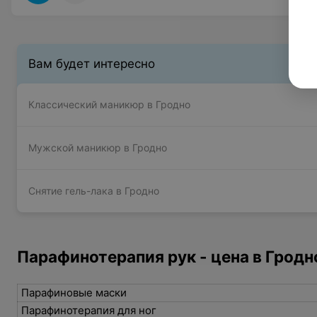
Вам будет интересно
Классический маникюр в Гродно
Мужской маникюр в Гродно
Снятие гель-лака в Гродно
Парафинотерапия рук - цена в Гродн
Парафиновые маски
Парафинотерапия для ног