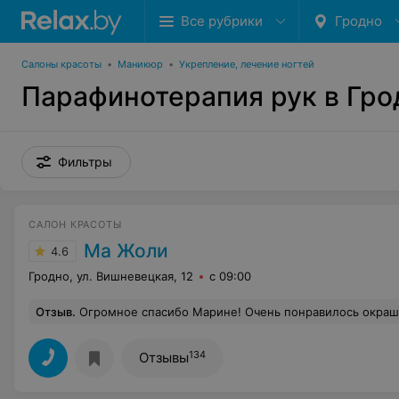
Все рубрики
Гродно
Салоны красоты
•
Маникюр
•
Укрепление, лечение ногтей
Парафинотерапия рук в Гро
Фильтры
САЛОН КРАСОТЫ
Ма Жоли
4.6
Гродно, ул. Вишневецкая, 12
с 09:00
Отзыв
.
Огромное спасибо Марине! Очень понравилось окрашивание и подравнивание волос. Сделала все аккуратно, очень приятная в общении девушка. И сын уже второй раз у нее спокойно сидел на стрижке,хотя в других парикм
134
Отзывы