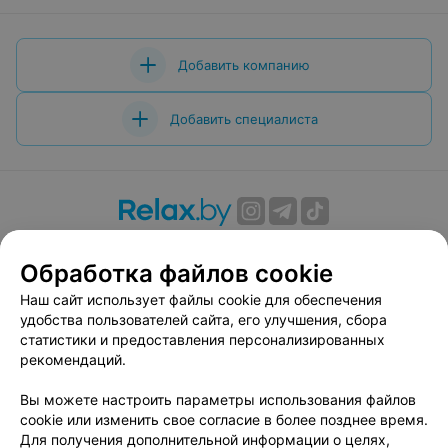
Добавить компанию
Добавить специалиста
О проекте
Новости проекта
Размещение рекламы
Обработка файлов cookie
Вакансии
Публичный договор
Способы оплаты
Публичный договор по использованию сервиса
Наш сайт использует файлы cookie для обеспечения
«Афиша»
удобства пользователей сайта, его улучшения, сбора
статистики и предоставления персонализированных
Пользовательское соглашение
рекомендаций.
Написать в поддержку
Вы можете настроить параметры использования файлов
Связаться по вопросам сотрудничества
cookie или изменить свое согласие в более позднее время.
Написать руководителю relax.by
Для получения дополнительной информации о целях,