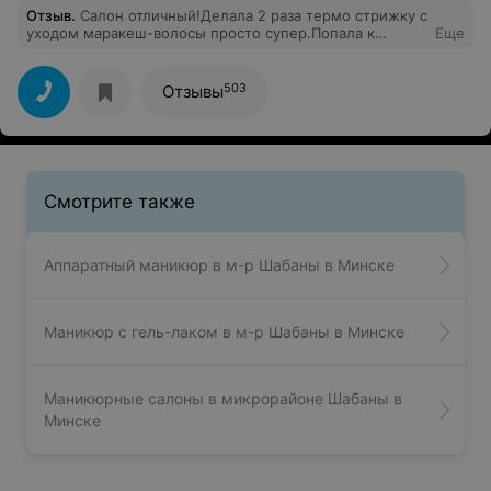
Отзыв
.
Салон отличный!Делала 2 раза термо стрижку с
уходом маракеш-волосы просто супер.Попала к
Еще
одному и тому же мастеру,точно не помню по-моему
Татьяна(темненькая с длинной косой),большое ей
спасибо.Наращивала ногти у Анны,да мастер она
503
Отзывы
своего дела,но может это у меня такой гель
попался:по краям ногтей на 2-ой день ужасно
отслоился гель...Разочарована!
Смотрите также
Аппаратный маникюр в м-р Шабаны в Минске
Маникюр с гель-лаком в м-р Шабаны в Минске
Маникюрные салоны в микрорайоне Шабаны в
Минске