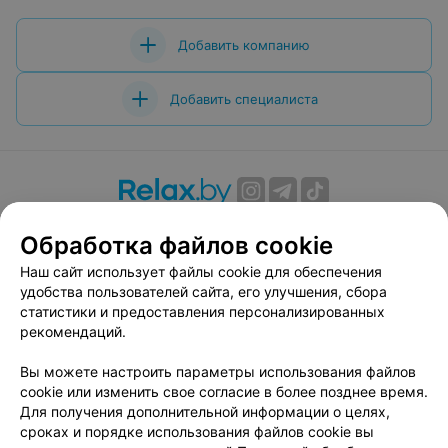
Добавить компанию
Добавить специалиста
О проекте
Новости проекта
Размещение рекламы
Обработка файлов cookie
Вакансии
Публичный договор
Способы оплаты
Наш сайт использует файлы cookie для обеспечения
Публичный договор по использованию сервиса
удобства пользователей сайта, его улучшения, сбора
«Афиша»
статистики и предоставления персонализированных
Пользовательское соглашение
рекомендаций.
Написать в поддержку
Вы можете настроить параметры использования файлов
Связаться по вопросам сотрудничества
cookie или изменить свое согласие в более позднее время.
Написать руководителю relax.by
Для получения дополнительной информации о целях,
сроках и порядке использования файлов cookie вы
Персональные настройки cookie