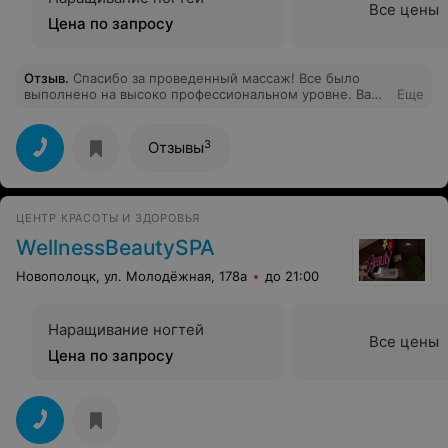
Все цены
Цена по запросу
Отзыв
.
Спасибо за проведенный массаж! Все было
выполнено на высоко профессиональном уровне. Вами
Еще
были точно выявлены проблемы и даны ценные
рекомендации. Массаж проходил в очень
доброжелательной и комфортной атмосфере. До
3
Отзывы
встречи на новом курсе массажа!
ЦЕНТР КРАСОТЫ И ЗДОРОВЬЯ
WellnessBeautySPA
Новополоцк, ул. Молодёжная, 178а
до 21:00
Наращивание ногтей
Все цены
Цена по запросу