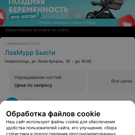
ЭФФЕКТИВНАЯ РЕКЛАМА НА САЙТЕ
ПАРИКМАХЕРСКАЯ
ЛавМурр Бьюти
Новополоцк, ул. Янки Купалы, 18
до 16:00
Наращивание ногтей
Все цены
Цена по запросу
Обработка файлов cookie
Наш сайт использует файлы cookie для обеспечения
удобства пользователей сайта, его улучшения, сбора
статистики и предоставления персонализированных
Вам будет интересно