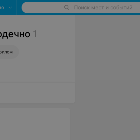
но
Поиск мест и событий
одечно
1
крилом