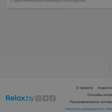
Студии маникюра и педикюра в Молодечно
О проекте
Новости
Способы опла
Пользовательское согла
Написать руководителю rela