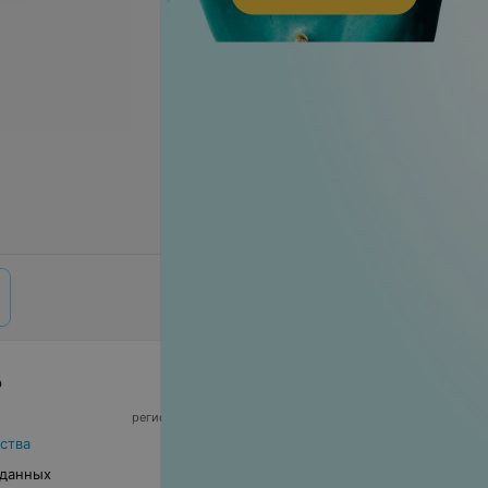
р
© 2026 ООО «Артокс Лаб», УНП 191700409,
регистрирующий орган - Минский горисполком
|
220012, Республика Беларусь, г. Минск,
ства
улица Толбухина, 2, пом. 16 | info@relax.by
 данных