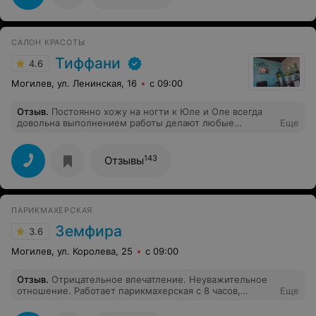
прекрасный человек) Лучший салон в Могилёве.
Рекомендую
САЛОН КРАСОТЫ
Тиффани
4.6
Могилев, ул. Ленинская, 16
с 09:00
Отзыв
.
Постоянно хожу на ногти к Юле и Оле всегда
довольна выполнением работы делают любые
Еще
дизайны и идеи какие попрошу
143
Отзывы
ПАРИКМАХЕРСКАЯ
Земфира
3.6
Могилев, ул. Королева, 25
с 09:00
Отзыв
.
Отрицательное впечатление. Неуважительное
отношение. Работает парикмахерская с 8 часов,
Еще
записывать на 8.00 на маникюр они меня не захотели,
записали на 8.30. В итоге, пришла я в парикмахерскую