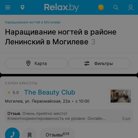
Наращивание ногтей в Могилеве
Наращивание ногтей в районе
Ленинский в Могилеве
3
Фильтры
Карта
САЛОН КРАСОТЫ
The Beauty Club
5.0
Могилев, ул. Первомайская, 22а
с 10:00
Отзыв
.
Очень приятно место!
Клиентоориентированность на уровне. Онлайн
Еще
регистрация, администратор приятная, о записи
напомнили, кофе/чай предложили. Мастер маникюра
Кристина - профессионал своего дела и просто
629
Отзывы