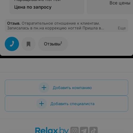
Все цены
Цена по запросу
Отзыв
.
Отвратительное отношение к клиентам.
Записалась в пн.на коррекцию ногтей Пришла в
Еще
положенное время в среду., а мне отвечают что
мастер уехал и не может принять. Специально
выделяешь день, а тут такое отношение.Даже не
1
Отзывы
извинились.
Добавить компанию
Добавить специалиста