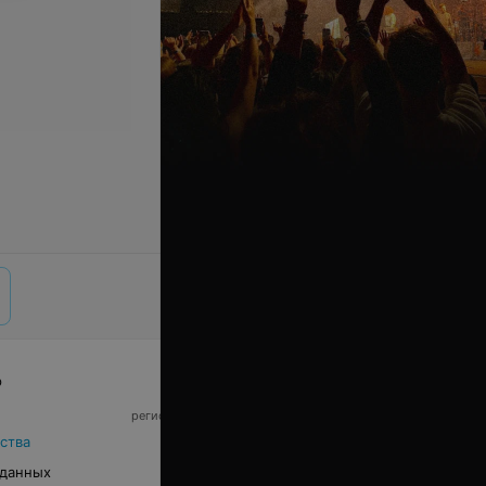
р
© 2026 ООО «Артокс Лаб», УНП 191700409,
регистрирующий орган - Минский горисполком
|
220012, Республика Беларусь, г. Минск,
ства
улица Толбухина, 2, пом. 16 | info@relax.by
 данных