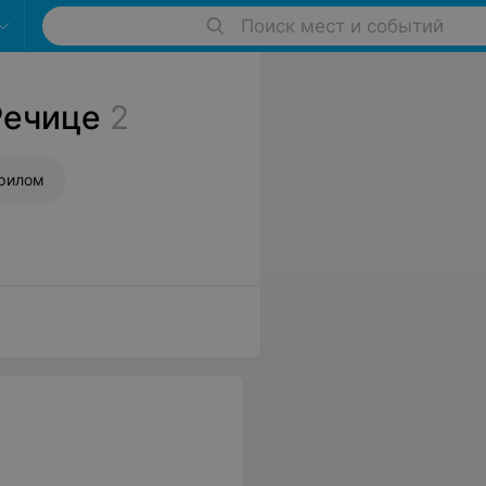
Поиск мест и событий
Речице
2
крилом