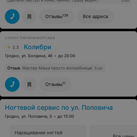
сделали быстро и качественно. Сразу виден
Еще
профессионализм, буду приходить ещё
139
Отзывы
Все адреса
САЛОН-ПАРИКМАХЕРСКАЯ
Колибри
2.3
Гродно, ул. Болдина, 4б
до 20:00
Отзыв
.
Мастер Маша просто волшебница!
Еще
11
Отзывы
Ногтевой сервис по ул. Поповича
Гродно, ул. Поповича, 5
до 15:00
Наращивание ногтей
Все цены