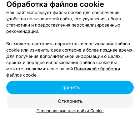
Обработка файлов cookie
Наш сайт использует файлы cookie для обеспечения
удобства пользователей сайта, его улучшения, сбора
статистики и предоставления персонализированных
ЭФФЕКТИВНАЯ РЕКЛАМА НА САЙТЕ
рекомендаций.
Вы можете настроить параметры использования файлов
cookie или изменить свое согласие в более позднее время.
Для получения дополнительной информации о целях,
сроках и порядке использования файлов cookie вы
Добавить компанию
можете ознакомиться с нашей
Политикой обработки
файлов cookie
Добавить специалиста
Принять
Отклонить
Персональные настройки Cookie
О проекте
Новости проекта
Размещение рекламы
Вакансии
Публичный договор
Способы оплаты
Публичный договор по использованию сервиса