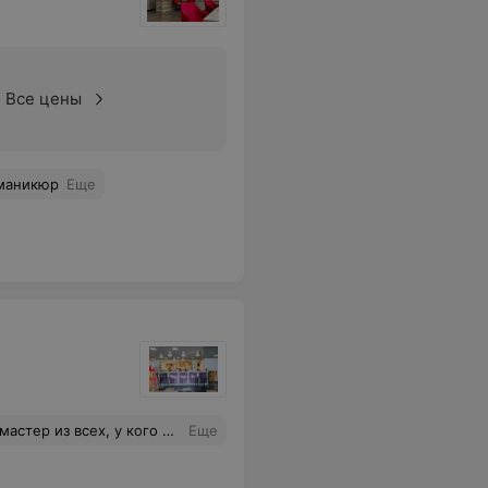
Все цены
 маникюр
Еще
ще приятная девушка. Если соберётесь идти, то только к Екатерине!
Еще