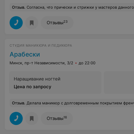
Отзыв
.
Согласна, что прически и стрижки у мастеров данного салона старомодные и невыразительные. Постарела лет на 10 пос
23
Отзывы
СТУДИЯ МАНИКЮРА И ПЕДИКЮРА
Арабески
Минск, пр-т Независимости, 3/2
до 22:00
Наращивание ногтей
Цена по запросу
Отзыв
.
Делала маникюр с долговременным покрытием френч 22.12.2016. Осталась крайне недовольна! Гель продержался ровно не
16
Отзывы