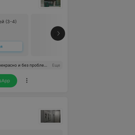
й (3-4)
Все цены
ся
я и симметричная. Спасибо за оказанную услугу!)
Еще
sApp