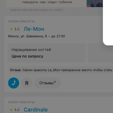
ЭФФЕКТИВНАЯ РЕКЛАМА НА САЙТЕ
САЛОН КРАСОТЫ
Ле-Мон
5.0
Минск, ул. Шамякина, 9
до 21:00
Наращивание ногтей
Цена по запросу
Отзыв
.
Салон красоты Le_Mon прекрасное место чтобы стать красивей и освежить свой образ. Доброжелательное отношение и профессиональные услуги, уютна
11
Отзывы
САЛОН КРАСОТЫ
Cardinale
5.0