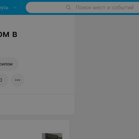
русь
Поиск мест и событий
ом в
крилом
D