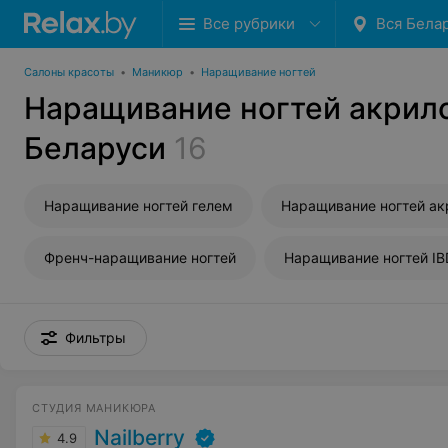
Все рубрики
Вся Бела
Салоны красоты
•
Маникюр
•
Наращивание ногтей
Наращивание ногтей акрил
Беларуси
16
Наращивание ногтей гелем
Наращивание ногтей а
Френч-наращивание ногтей
Наращивание ногтей IB
Фильтры
СТУДИЯ МАНИКЮРА
Nailberry
4.9