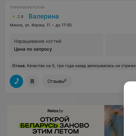
ПАРИКМАХЕРСКАЯ
Валерина
2.8
Минск, ул. Коржа, 11
до 17:00
Наращивание ногтей
Цена по запросу
Отзыв
.
Качество на 0, три года назад записывалась на стрижку с милиркой, а мастер не пришел ,забыл , что у него рабочий день ушла ни с чем, сейчас думаю ну рискну на повтор, так милирку сделали ужасную жёлтая и не аккуратная , хотя мастер сказала , что со стажем, а до этого маму приводила на завивку , пришло
8
Отзывы