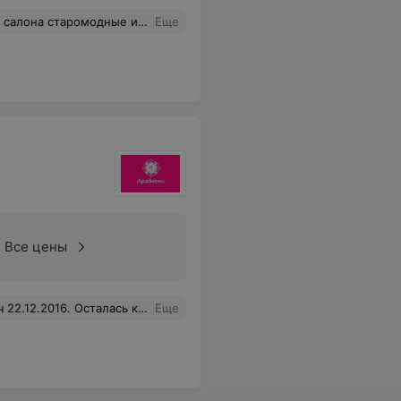
ле посещения данного салона. При этом дикие цены(
Еще
Все цены
делю, сделано некачественно, мастер неприветлива.
Еще