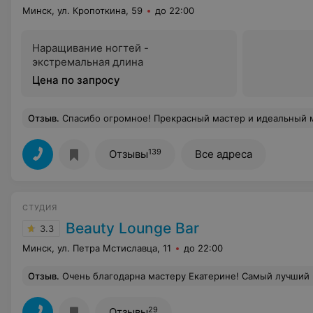
Минск, ул. Кропоткина, 59
до 22:00
Наращивание ногтей -
экстремальная длина
Цена по запросу
Отзыв
.
Спасибо огромное! Прекрасный мастер и идеальный
139
Отзывы
Все адреса
СТУДИЯ
Beauty Lounge Bar
3.3
Минск, ул. Петра Мстиславца, 11
до 22:00
Отзыв
.
Очень благодарна мастеру Екатерине! Самый лучший мастер из всех, у кого была! Очень ответственно подходит к работе, делает очень аккуратный маникюр и вооб
29
Отзывы