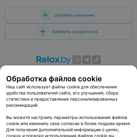
Добавить компанию
Добавить специалиста
О проекте
Новости проекта
Размещение рекламы
Обработка файлов cookie
Вакансии
Публичный договор
Способы оплаты
Публичный договор по использованию сервиса
Наш сайт использует файлы cookie для обеспечения
«Афиша»
удобства пользователей сайта, его улучшения, сбора
статистики и предоставления персонализированных
Пользовательское соглашение
рекомендаций.
Написать в поддержку
Вы можете настроить параметры использования файлов
Связаться по вопросам сотрудничества
cookie или изменить свое согласие в более позднее время.
Написать руководителю relax.by
Для получения дополнительной информации о целях,
Персональные настройки cookie
сроках и порядке использования файлов cookie вы