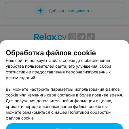
Добавить специалиста
О проекте
Новости проекта
Размещение рекламы
Обработка файлов cookie
Вакансии
Публичный договор
Способы оплаты
Наш сайт использует файлы cookie для обеспечения
Публичный договор по использованию сервиса
удобства пользователей сайта, его улучшения, сбора
«Афиша»
статистики и предоставления персонализированных
Пользовательское соглашение
рекомендаций.
Написать в поддержку
Вы можете настроить параметры использования файлов
Связаться по вопросам сотрудничества
cookie или изменить свое согласие в более позднее время.
Написать руководителю relax.by
Для получения дополнительной информации о целях,
сроках и порядке использования файлов cookie вы
Персональные настройки cookie
можете ознакомиться с нашей
Политикой обработки
Обработка персональных данных
файлов cookie