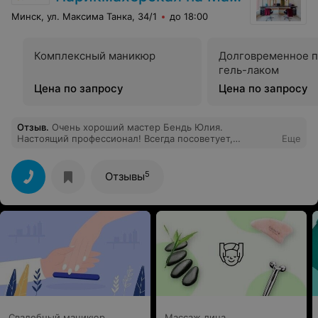
Минск, ул. Максима Танка, 34/1
до 18:00
Комплексный маникюр
Долговременное 
гель-лаком
Цена по запросу
Цена по запросу
Отзыв
.
Очень хороший мастер Бендь Юлия.
Настоящий профессионал! Всегда посоветует,
Еще
подскажет. Аккуратна, внимательна. Администрация -
симпатичные, приятные люди. Накануне праздника 8
Марта я желаю всем женщинам, а Юлечке особенно -
5
Отзывы
нежности, тепла, надежды, любви! Ваш постоянный
клиент Алла.
Свадебный маникюр
Массаж лица