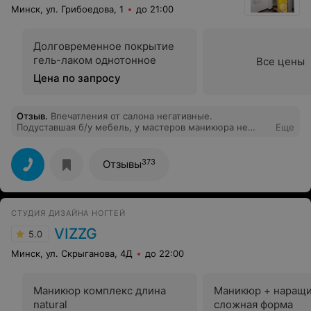
Минск, ул. Грибоедова, 1
до 21:00
Долговременное покрытие
гель-лаком однотонное
Все цены
Цена по запросу
Отзыв
.
Впечатления от салона негативные.
Подуставшая б/у мебель, у мастеров маникюра не
Еще
работает вытяжка. Делала маникюр с
долговременным покрытием. Мастер не полностью
сняла мою старую базу, которая была молочного цвета
373
Отзывы
и конрастировала с цветом натурального отросшего
ногтя. Вместо того, чтобы под гель лак сделать
нормальную базу, покрыла ногти тонким прозрачным
слоем. В результате под светлым лаком видна граница
СТУДИЯ ДИЗАЙНА НОГТЕЙ
на ногтях и по цвету и по рельефу. В обработке ногтей
из аппаратного маникюра - отодвинуть кутикулу. С
VIZZG
5.0
таким качеством услуг удивляюсь, что в аккаунте
инстаграм они пишут о каких-то постоянных клиентах
Минск, ул. Скрыганова, 4Д
до 22:00
Маникюр комплекс длина
Маникюр + наращ
natural
сложная форма