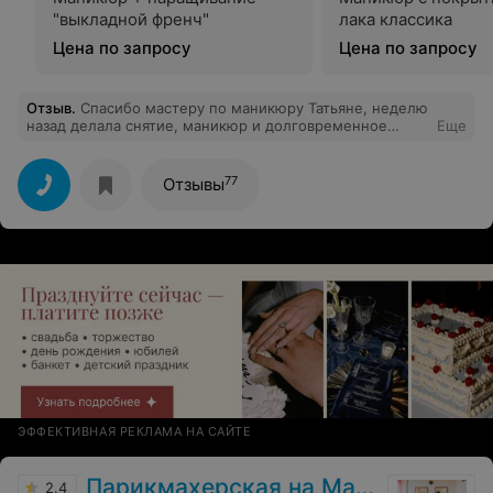
пилку как «одноразовую» (а пользовалась то двумя).
"выкладной френч"
лака классика
Вскрытие упаковки при мне не осуществлялось, да и
видны потёртости былого использования. На кассе
Цена по запросу
Цена по запросу
вместе это все удовольствие стоила 40,00.Да и жалею,
что решила сэкономить время.
Отзыв
.
Спасибо мастеру по маникюру Татьяне, неделю
назад делала снятие, маникюр и долговременное
Еще
покрытие - очень быстро и качественно, спасибо!
Обязательно приду ещё ❣️
77
Отзывы
ЭФФЕКТИВНАЯ РЕКЛАМА НА САЙТЕ
Парикмахерская на Максима Танка
2.4