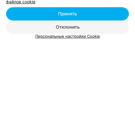
файлов cookie
маникюр
Цена по запросу
Цена по запросу
Принять
Отклонить
Персональные настройки Cookie
Смотрите также
Свадебный маникюр возле метро Молодежная в
Минске
Наращивание ногтей возле метро Молодежная в
Минске
Аппаратный маникюр возле метро Молодежная в
Минске