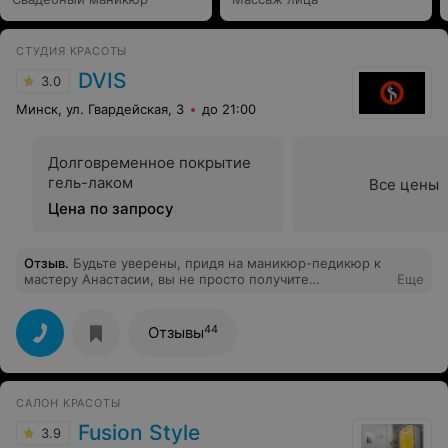
СТУДИЯ КРАСОТЫ
DVIS
3.0
Минск, ул. Гвардейская, 3
до 21:00
Долговременное покрытие
гель-лаком
Все цены
Цена по запросу
Отзыв
.
Будьте уверены, придя на маникюр-педикюр к
мастеру Анастасии, вы не просто получите
Еще
качественную обработку и безупречное покрытие, но
и релакснёте.Чего только стоит чудный массаж! И это
не нэйл бар в каком-нибудь тц, где все бегают, шумят
44
Отзывы
и митусятся.Очень уютно, душевно, спокойно, очень
располагающая обстановка, большой выбор
лаков...одних красных больше 30))) маникюр делала
1,5 недели назад- покрытие отлично держится!
САЛОН КРАСОТЫ
Довольна и рекомендую!
Fusion Style
3.9