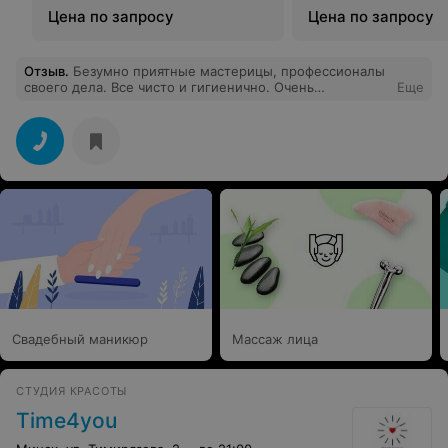
Цена по запросу
Цена по запросу
Отзыв
.
Безумно приятные мастерицы, профессионалы
своего дела. Все чисто и гигиенично. Очень
Еще
заботливые администаторши. В этом салоне все с
душой и теплотой. Маникюр и педикюр выполняют
любой сложности. Я в восторге, хожу только сюда.
Спасибо вам большое
Свадебный маникюр
Массаж лица
СТУДИЯ КРАСОТЫ
Time4you