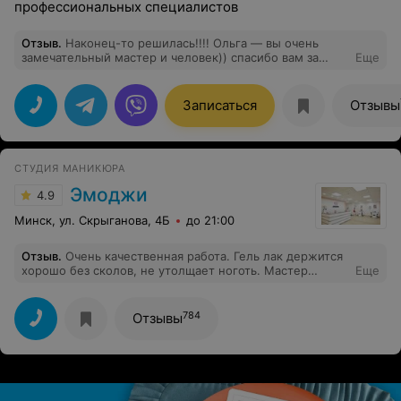
профессиональных специалистов
Отзыв
.
Наконец-то решилась!!!! Ольга — вы очень
замечательный мастер и человек)) спасибо вам за
Еще
красоту. Очень тёплая и уютная атмосфера.
Записаться
Отзывы
СТУДИЯ МАНИКЮРА
Эмоджи
4.9
Минск, ул. Скрыганова, 4Б
до 21:00
Отзыв
.
Очень качественная работа. Гель лак держится
хорошо без сколов, не утолщает ноготь. Мастер
Еще
приятный собеседник. Комфортная обстановка в
салоне.
784
Отзывы