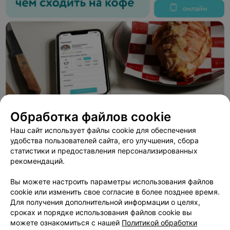
Обработка файлов cookie
Наш сайт использует файлы cookie для обеспечения
удобства пользователей сайта, его улучшения, сбора
ЭФФЕКТИВНАЯ РЕКЛАМА НА САЙТЕ
статистики и предоставления персонализированных
рекомендаций.
САЛОН КРАСОТЫ
Вы можете настроить параметры использования файлов
Healthy Joy
cookie или изменить свое согласие в более позднее время.
Минск, ул. Скрыганова, 4б
до 21:00
Для получения дополнительной информации о целях,
сроках и порядке использования файлов cookie вы
можете ознакомиться с нашей
Политикой обработки
Наращивание ногтей +
Ремонт ногтя