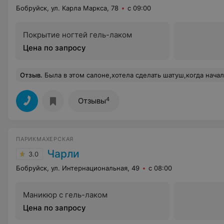
Бобруйск, ул. Карла Маркса, 78
с 09:00
Покрытие ногтей гель-лаком
Цена по запросу
Отзыв
.
Была в этом салоне,хотела сделать шатуш,когда начали делать,оказалась что мастер не умеет,запаниковала и сказала,что дальше делать не будет и что именно так она не делала ни разу. В итоге покрасили в дешевую краску и содрали не мало денег. И при этом еще работник доставил мне кучу неудобств. Осталась я недовольна,больше ходить туда не буду. И вопрос: зачем держать т
4
Отзывы
ПАРИКМАХЕРСКАЯ
Чарли
3.0
Бобруйск, ул. Интернациональная, 49
с 08:00
Маникюр с гель-лаком
Цена по запросу