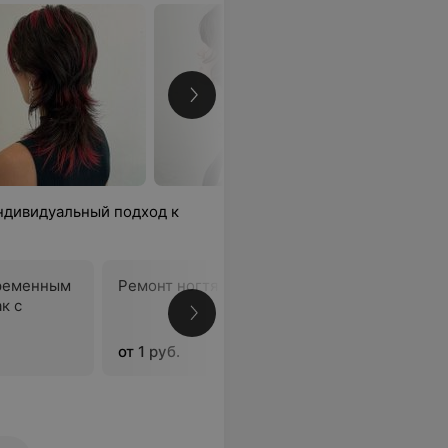
ндивидуальный подход к
ременным
Ремонт ногтя
Экспресс
к с
долговр
гель-лак
от 1 руб.
от 25 руб