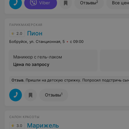
2
Viber
Отзывы
Все це
ПАРИКМАХЕРСКАЯ
Пион
2.0
Бобруйск, ул. Станционная, 5
с 09:00
Маникюр с гель-лаком
Цена по запросу
Отзыв
.
Пришли на детскую стрижку. Попросил подстричь сына, оставить шапочку, по бокам и сзади убрать, сделать плавный переход и чтоб чёлка на глаза не лезла. Состригли всё что можно, немного сверху оставили и говорят это шапочка. Сказали, надо было говорить что вы хотите удлинённую стрижку (я простой обыватель
1
Отзывы
САЛОН КРАСОТЫ
Марижель
3.0