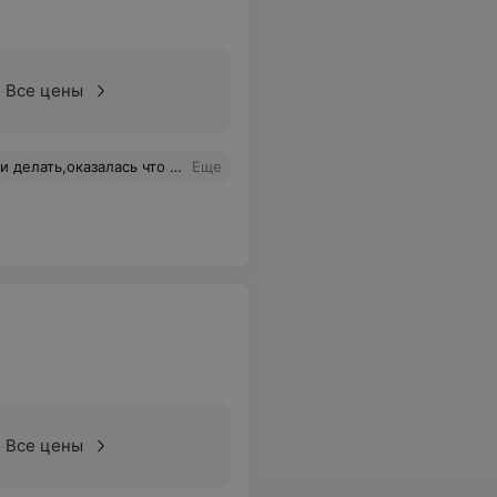
Все цены
аких не профессиональных работников и красить дешевыми красками,которые через две недели смываются. До сих пор в шоке,а прошло уже две недели. Мастер Евгения.
Еще
Все цены