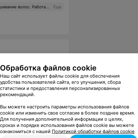
есть, а получила стресс. От сушки волос феном отказалась. Пошла домой с мокрым волосом. Администратору спасибо, а мастеров надо заменять/. И это не в первый раз. 30.07.2021г. 10.40 утра.
Еще
Обработка файлов cookie
Наш сайт использует файлы cookie для обеспечения
удобства пользователей сайта, его улучшения, сбора
Все цены
статистики и предоставления персонализированных
рекомендаций.
Вы можете настроить параметры использования файлов
cookie или изменить свое согласие в более позднее время.
Для получения дополнительной информации о целях,
сроках и порядке использования файлов cookie вы можете
ознакомиться с нашей
Политикой обработки файлов cookie