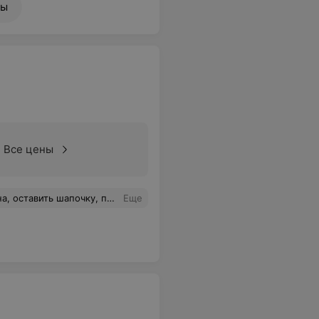
ны
Все цены
 в их терминах не разбираюсь). В общем всё, что растили, состригли. Если хотите чтоб вас постригли как вам не надо, то вам сюда!
Еще