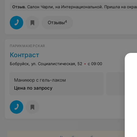
Отзыв
.
Салон Чарли, на Интернациональной. Пришла на окрашивание волос. Работал один парикмахер, остальные сидели в подсобке. Администратора попросила уговорить, чтобы кто нибудь меня окрасил, но ей отказали и она усадила меня в кресло и стала меня окрашивать сама. Ей предложила помощь уборщица, при этом мне задали много вопросов, почему не окрасила меня дочь или невестка или соседка с 9 го этажа или сама. Короче, пришла в салон, чтобы облегчить свою уч
4
Отзывы
ПАРИКМАХЕРСКАЯ
Контраст
Бобруйск, ул. Социалистическая, 52
с 09:00
Маникюр с гель-лаком
Цена по запросу