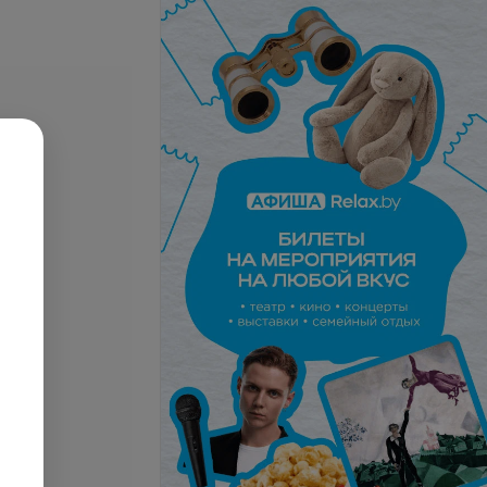
олговременного
 (гель-лака)
Все цены
запросу