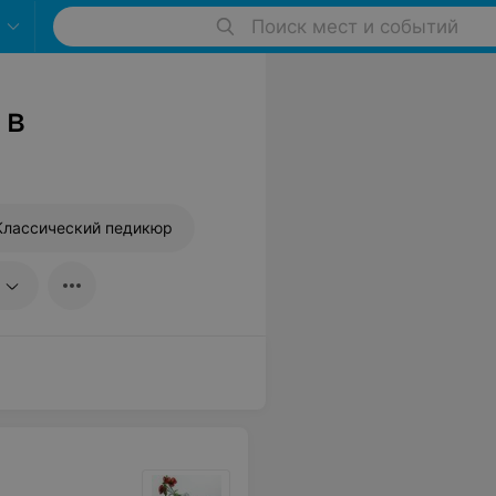
Поиск мест и событий
 в
Классический педикюр