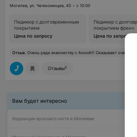
Могилев, ул. Челюскинцев, 43
с 10:00
Педикюр c долговременным
Педикюр с долгов
покрытием
покрытием френч
Цена по запросу
Цена по запросу
Отзыв
.
Очень рада знакомству с Анной!!! Оказывает очень качественные услуги! Приятна в общении! Я очень
5
Отзывы
Вам будет интересно
Коррекция вросшего ногтя в Могилеве