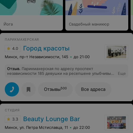
Йога
Свадебный маникюр
ПАРИКМАХЕРСКАЯ
Город красоты
4.0
Минск, пр-т Независимости, 145
до 21:00
Отзыв
.
Парикмахерская по адресу проспект
независимости 185 девушки на ресепшене улыбчивые
Еще
добрые, с удовольствием приняли на стрижку,очень
довольна обслуживанием,буду приходить ещё,совету
500
Отзывы
Все адреса
СТУДИЯ
Beauty Lounge Bar
3.3
Минск, ул. Петра Мстиславца, 11
до 22:00