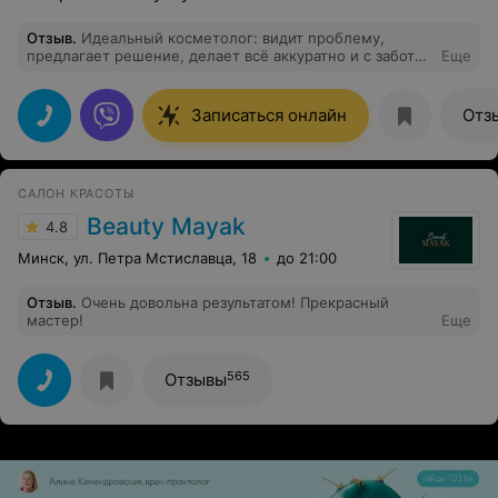
Отзыв
.
Идеальный косметолог: видит проблему,
предлагает решение, делает всё аккуратно и с заботой
Еще
о клиенте. Очень довольна качеством услуг и
результатом. Теперь только к Ольге!
Записаться онлайн
Отз
САЛОН КРАСОТЫ
Beauty Mayak
4.8
Минск, ул. Петра Мстиславца, 18
до 21:00
Отзыв
.
Очень довольна результатом! Прекрасный
мастер!
Еще
565
Отзывы