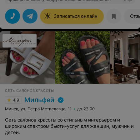
педикюре. Очень аккуратная обработка и классные
перчатки и носочки спа вместе с процедурой сделала.
Сервис также порадовал. Спасибо за услуги.
Записаться онлайн
Отз
СЕТЬ САЛОНОВ КРАСОТЫ
Мильфей
4.9
Минск, ул. Петра Мстиславца, 11
до 22:00
Сеть салонов красоты со стильным интерьером и
широким спектром бьюти-услуг для женщин, мужчин и
детей.