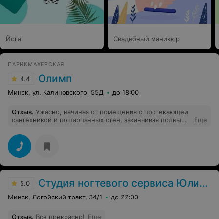
оттенки,убеждая,что получится очень красиво и она
часто делает такое покрытие своим клиенткам. Но
меня эти варианты не устраивали. Я предположила,что
она не умеет работать с типом покрытия,который я
выбрала. Именно так и оказалось, мастер сказала,что
Йога
Свадебный маникюр
работа с таким покрытием вызывает у нее
затруднения. Я выбрала другой вариант,но оказалось
что его вообще нет в наличии,как и многих других.
ПАРИКМАХЕРСКАЯ
Олимп
4.4
Минск, ул. Калиновского, 55Д
до 18:00
Отзыв
.
Ужасно, начиная от помещения с протекающей
сантехникой и пошарпанных стен, заканчивая полным
Еще
отсутствием умения слышать чего желает клиент.Мол,
расскажите что Вы хотите, а я постригу как
получится(даже когда просят каскад, а вот нет,
сделаем "под горшок").Зачем тогда спрашивать чего я
хочу???Даже муж в шоке!!!Видимо, рассчитано на
бабулек, которым всё равно, ведь под платочком не
видно.)В итоге потраченное зря время и деньги. Не
Студия ногтевого сервиса Юлии Ду
рекомендую.
5.0
Минск, Логойский тракт, 34/1
до 22:00
Отзыв
.
Все прекрасно!
Еще