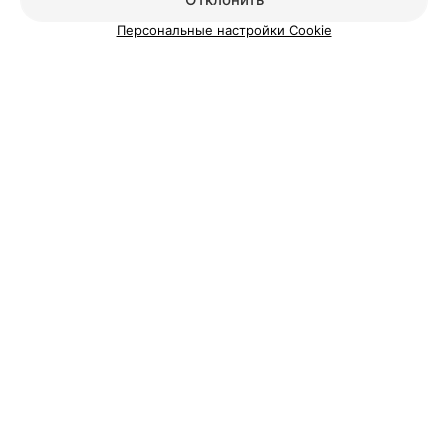
Минск, пр-т Независимости, 155/1
Выходной
Персональные настройки Cookie
Смотрите также
Свадебный маникюр возле метро Восток в
Минске
Долговременное покрытие ногтей возле метро
Восток в Минске
Маникюрные салоны у станции метро Восток в
Минске