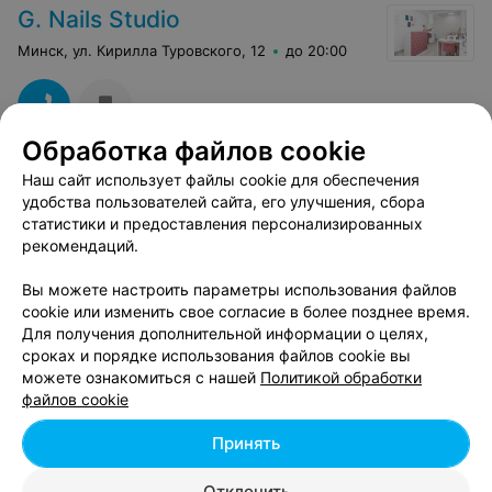
G. Nails Studio
Минск, ул. Кирилла Туровского, 12
до 20:00
Обработка файлов cookie
Наш сайт использует файлы cookie для обеспечения
ПАРИКМАХЕРСКАЯ
удобства пользователей сайта, его улучшения, сбора
BeautyLauka
статистики и предоставления персонализированных
рекомендаций.
Минск, ул. Кирилла Туровского, 12
до 21:00
Вы можете настроить параметры использования файлов
САЛОН КРАСОТЫ
cookie или изменить свое согласие в более позднее время.
Для получения дополнительной информации о целях,
Пассифло
сроках и порядке использования файлов cookie вы
Минск, ул. К. Туровского, 12
до 21:00
можете ознакомиться с нашей
Политикой обработки
файлов cookie
ПАРИКМАХЕРСКАЯ
Принять
Барсоль
Отклонить