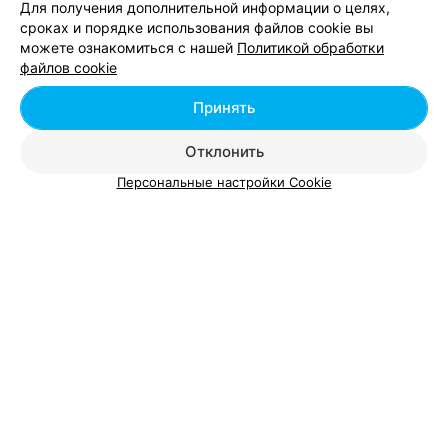
Для получения дополнительной информации о целях,
Минске
сроках и порядке использования файлов cookie вы
можете ознакомиться с нашей
Политикой обработки
файлов cookie
Маникюрные салоны у станции метро
Спортивная в Минске
Принять
Отклонить
Персональные настройки Cookie
Добавить компанию
Добавить специалиста
О проекте
Новости проекта
Размещение рекламы
Вакансии
Публичный договор
Способы оплаты