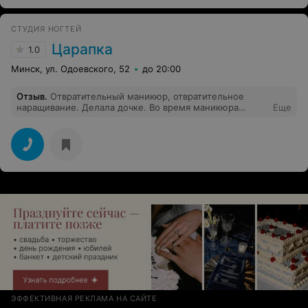
СТУДИЯ НОГТЕЙ
Царапка
1.0
Минск, ул. Одоевского, 52
до 20:00
Отзыв
.
Отвратительный маникюр, отвратительное
наращивание. Делала дочке. Во время маникюра
Еще
поранили, ногти кривые, буграми, неровный опил,
рисунок смазали. Вместо заявленных двух часов
наращивания делали почти четыре. Не советую!
ЭФФЕКТИВНАЯ РЕКЛАМА НА САЙТЕ