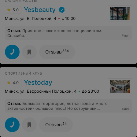
САЛОН КРАСОТЫ
Yesbeauty
5.0
Минск, ул. Е. Полоцкой, 4
с 10:00
Отзыв
.
Приятное знакомство со специалистом.
Спасибо.
Еще
834
Отзывы
СПОРТИВНЫЙ КЛУБ
Yestoday
4.0
Минск, ул. Евфросиньи Полоцкой, 4
до 23:00
Отзыв
.
Большая территория, летная зона и много
активностей- большой плюс! Но сотрудники
Еще
абсолютно не обученные, работают как умеют. Диана
на летней зоне не может решить ни один вопрос, зато
легко может согнать вас с лежака. На мой отзыв о
24
Отзывы
проблеме сказала: да да, я послушаю ваше мнение. На
ресепшене ждала пока подключат камеру для фото