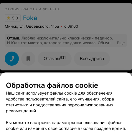
СТУДИЯ КРАСОТЫ И ФИТНЕСА
Foka
5.0
Минск, ул. Одоевского, 115а
с 09:00
Отзыв
.
Люблю исключительно классический педикюр.
И Юля тот мастер, которого так долго искала. Обычно
Еще
я очень придирчива к мастерам. Но к Юле у меня не
было ни одного замечания.
931
Отзывы
Все адреса
Обработка файлов cookie
Смотрите также
Наш сайт использует файлы cookie для обеспечения
удобства пользователей сайта, его улучшения, сбора
статистики и предоставления персонализированных
Наращивание ногтей возле метро Спортивная в
рекомендаций.
Минске
Вы можете настроить параметры использования файлов
cookie или изменить свое согласие в более позднее время.
Маникюр с гель-лаком возле метро Спортивная в